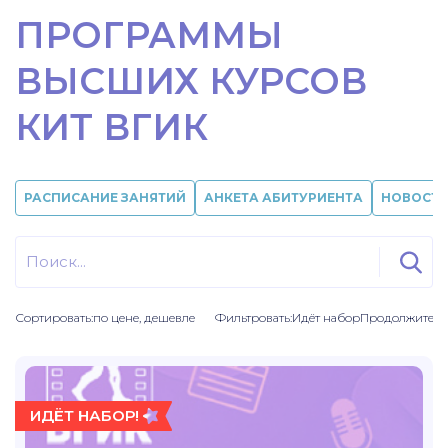
ПРОГРАММЫ
ВЫСШИХ КУРСОВ
КИТ ВГИК
РАСПИСАНИЕ ЗАНЯТИЙ
АНКЕТА АБИТУРИЕНТА
НОВОСТ
Сортировать:
по цене, дешевле
Фильтровать:
Идёт набор
Продолжитель
ИДЁТ НАБОР!