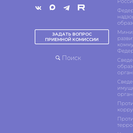
Росси
Федер
надзо
образ
Минис
ЗАДАТЬ ВОПРОС
разви
ПРИЕМНОЙ КОМИССИИ
комму
Феде
Поиск
Сведе
образ
орган
Сведе
имуще
орган
Проти
корр
Проти
терро