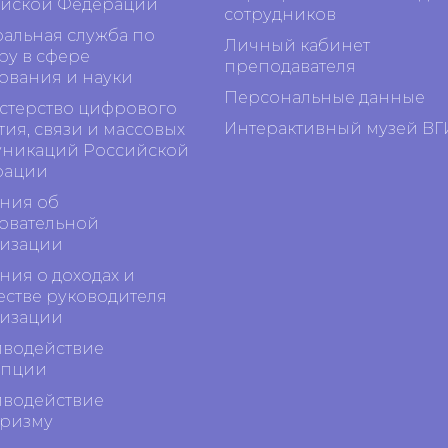
йской Федерации
сотрудников
альная служба по
Личный кабинет
ру в сфере
преподавателя
ования и науки
Персональные данные
терство цифрового
Интерактивный музей ВГ
тия, связи и массовых
никаций Российской
рации
ния об
овательной
изации
ния о доходах и
стве руководителя
изации
водействие
упции
водействие
ризму