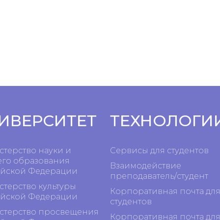
ИВЕРСИТЕТ
ТЕХНОЛОГИ
терство науки и
Сервисы для студентов
го образования
Взаимодействие
йской Федерации
преподаватель/студент
терство культуры
Корпоративная почта дл
йской Федерации
студентов
терство просвещения
Корпоративная почта дл