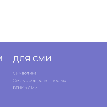
И
ДЛЯ СМИ
Символика
Связь с общественностью
ВГИК в СМИ
я
я