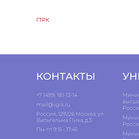
ГТРК
КОНТАКТЫ
УН
+7 (499) 181-13-14
Минис
высше
mail@vgik.
ru
Росси
Россия, 129226 Москва, ул.
Минис
Вильгельма Пика, д.3
Росси
Пн-пт 9:15 - 17:45
Минис