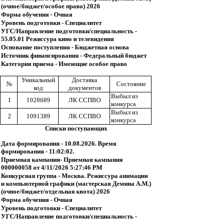
(очное/бюджет/особое право) 2026
Форма обучения - Очная
Уровень подготовки - Специалитет
УГС/Направление подготовки/специальность -
55.05.01 Режиссура кино и телевидения
Основание поступления - Бюджетная основа
Источник финансирования - Федеральный бюджет
Категория приема - Имеющие особое право
Уникальный
Доставка
№
Состояние
код
документов
Выбыл из
1
1928689
ЛК ССПВО
конкурса
Выбыл из
2
1091389
ЛК ССПВО
конкурса
Списки поступающих
Дата формирования - 10.08.2026. Время
формирования - 11:02:02.
Приемная кампания- Приемная кампания
000000058 от 4/11/2026 5:27:46 PM
Конкурсная группа - Москва. Режиссура анимации
и компьютерной графики (мастерская Демина А.М.)
(очное/бюджет/отдельная квота) 2026
Форма обучения - Очная
Уровень подготовки - Специалитет
УГС/Направление подготовки/специальность -