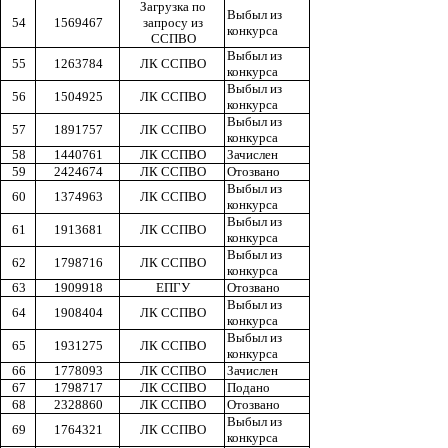
Загрузка по
Выбыл из
54
1569467
запросу из
конкурса
ССПВО
Выбыл из
55
1263784
ЛК ССПВО
конкурса
Выбыл из
56
1504925
ЛК ССПВО
конкурса
Выбыл из
57
1891757
ЛК ССПВО
конкурса
58
1440761
ЛК ССПВО
Зачислен
59
2424674
ЛК ССПВО
Отозвано
Выбыл из
60
1374963
ЛК ССПВО
конкурса
Выбыл из
61
1913681
ЛК ССПВО
конкурса
Выбыл из
62
1798716
ЛК ССПВО
конкурса
63
1909918
ЕПГУ
Отозвано
Выбыл из
64
1908404
ЛК ССПВО
конкурса
Выбыл из
65
1931275
ЛК ССПВО
конкурса
66
1778093
ЛК ССПВО
Зачислен
67
1798717
ЛК ССПВО
Подано
68
2328860
ЛК ССПВО
Отозвано
Выбыл из
69
1764321
ЛК ССПВО
конкурса