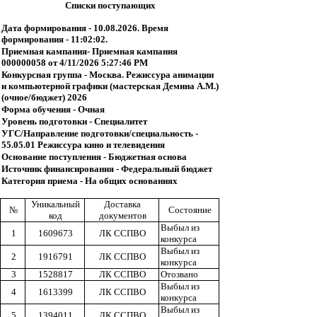
Списки поступающих
Дата формирования - 10.08.2026. Время
формирования - 11:02:02.
Приемная кампания- Приемная кампания
000000058 от 4/11/2026 5:27:46 PM
Конкурсная группа - Москва. Режиссура анимации
и компьютерной графики (мастерская Демина А.М.)
(очное/бюджет) 2026
Форма обучения - Очная
Уровень подготовки - Специалитет
УГС/Направление подготовки/специальность -
55.05.01 Режиссура кино и телевидения
Основание поступления - Бюджетная основа
Источник финансирования - Федеральный бюджет
Категория приема - На общих основаниях
Уникальный
Доставка
№
Состояние
код
документов
Выбыл из
1
1609673
ЛК ССПВО
конкурса
Выбыл из
2
1916791
ЛК ССПВО
конкурса
3
1528817
ЛК ССПВО
Отозвано
Выбыл из
4
1613399
ЛК ССПВО
конкурса
Выбыл из
5
1394011
ЛК ССПВО