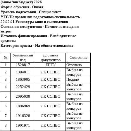
(очное/внебюджет) 2026
Форма обучения - Очная
Уровень подготовки - Специалитет
УГС/Направление подготовки/специальность -
55.05.01 Режиссура кино и телевидения
Основание поступления - Полное возмещение
затрат
Источник финансирования - Внебюджетные
средства
Категория приема - На общих основаниях
Уникальный
Доставка
№
Состояние
код
документов
1
1528817
ЕПГУ
Отозвано
Выбыл из
2
1394011
ЛК ССПВО
конкурса
3
1863905
ЛК ССПВО
Подано
Выбыл из
4
2252429
ЛК ССПВО
конкурса
Выбыл из
5
2095038
ЛК ССПВО
конкурса
Выбыл из
6
1896969
ЛК ССПВО
конкурса
Выбыл из
7
1916328
ЛК ССПВО
конкурса
Выбыл из
8
1901971
ЛК ССПВО
конкурса