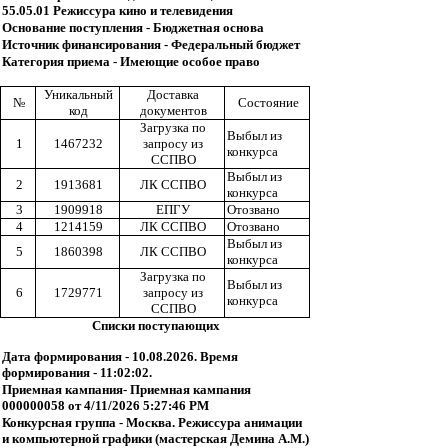
55.05.01 Режиссура кино и телевидения
Основание поступления - Бюджетная основа
Источник финансирования - Федеральный бюджет
Категория приема - Имеющие особое право
Уникальный
Доставка
№
Состояние
код
документов
Загрузка по
Выбыл из
1
1467232
запросу из
конкурса
ССПВО
Выбыл из
2
1913681
ЛК ССПВО
конкурса
3
1909918
ЕПГУ
Отозвано
4
1214159
ЛК ССПВО
Отозвано
Выбыл из
5
1860398
ЛК ССПВО
конкурса
Загрузка по
Выбыл из
6
1729771
запросу из
конкурса
ССПВО
Списки поступающих
Дата формирования - 10.08.2026. Время
формирования - 11:02:02.
Приемная кампания- Приемная кампания
000000058 от 4/11/2026 5:27:46 PM
Конкурсная группа - Москва. Режиссура анимации
и компьютерной графики (мастерская Демина А.М.)