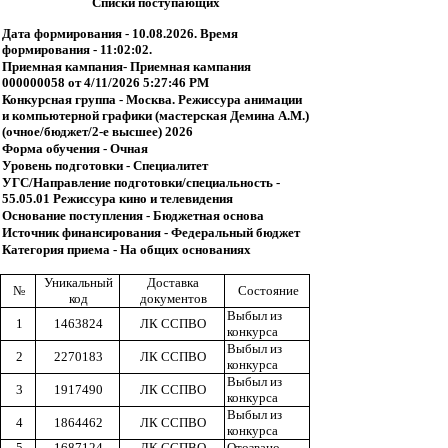
Списки поступающих
Дата формирования - 10.08.2026. Время
формирования - 11:02:02.
Приемная кампания- Приемная кампания
000000058 от 4/11/2026 5:27:46 PM
Конкурсная группа - Москва. Режиссура анимации
и компьютерной графики (мастерская Демина А.М.)
(очное/бюджет/2-е высшее) 2026
Форма обучения - Очная
Уровень подготовки - Специалитет
УГС/Направление подготовки/специальность -
55.05.01 Режиссура кино и телевидения
Основание поступления - Бюджетная основа
Источник финансирования - Федеральный бюджет
Категория приема - На общих основаниях
Уникальный
Доставка
№
Состояние
код
документов
Выбыл из
1
1463824
ЛК ССПВО
конкурса
Выбыл из
2
2270183
ЛК ССПВО
конкурса
Выбыл из
3
1917490
ЛК ССПВО
конкурса
Выбыл из
4
1864462
ЛК ССПВО
конкурса
5
1687124
ЛК ССПВО
Отозвано