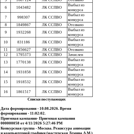
Выбыл из
6
1043482
ЛК ССПВО
конкурса
Выбыл из
7
998307
ЛК ССПВО
конкурса
8
1849867
ЛК ССПВО
Отозвано
Выбыл из
9
1932268
ЛК ССПВО
конкурса
Выбыл из
10
831186
ЛК ССПВО
конкурса
11
1856627
ЛК ССПВО
Отозвано
12
1795373
ЛК ССПВО
Зачислен
Выбыл из
13
1770138
ЛК ССПВО
конкурса
Выбыл из
14
1931858
ЛК ССПВО
конкурса
Выбыл из
15
1918532
ЛК ССПВО
конкурса
Выбыл из
16
1861517
ЛК ССПВО
конкурса
Списки поступающих
Дата формирования - 10.08.2026. Время
формирования - 11:02:02.
Приемная кампания- Приемная кампания
000000058 от 4/11/2026 5:27:46 PM
Конкурсная группа - Москва. Режиссура анимации
и компьютерной графики (мастерская Демина А.М.)