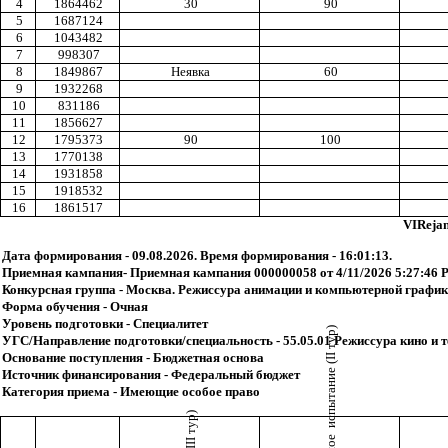
4
1864462
30
90
5
1687124
6
1043482
7
998307
8
1849867
Неявка
60
9
1932268
10
831186
11
1856627
12
1795373
90
100
13
1770138
14
1931858
15
1918532
16
1861517
VIReja
Дата формирования - 09.08.2026. Время формирования - 16:01:13.
Приемная кампания- Приемная кампания 000000058 от 4/11/2026 5:27:46 
Конкурсная группа - Москва. Режиссура анимации и компьютерной графики
Форма обучения - Очная
Уровень подготовки - Специалитет
УГС/Направление подготовки/специальность - 55.05.01 Режиссура кино и 
Основание поступления - Бюджетная основа
Источник финансирования - Федеральный бюджет
Категория приема - Имеющие особое право