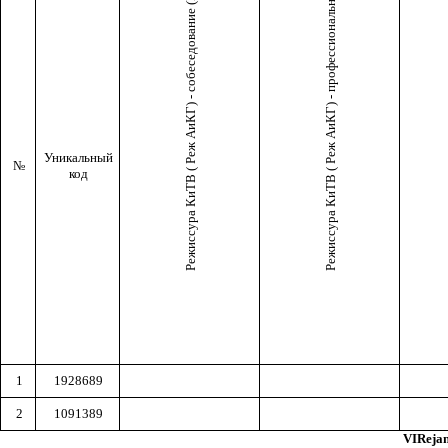
Режиссура КиТВ ( Реж АиКГ) - профессиональное испытание (II тур)
Режиссура КиТВ ( Реж АиКГ) - собеседование (III тур)
Уникальный
№
код
1
1928689
2
1091389
VIReja