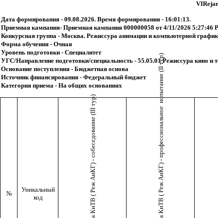
VIReja
Дата формирования - 09.08.2026. Время формирования - 16:01:13.
Приемная кампания- Приемная кампания 000000058 от 4/11/2026 5:27:46 
Конкурсная группа - Москва. Режиссура анимации и компьютерной графики
Форма обучения - Очная
Уровень подготовки - Специалитет
Режиссура КиТВ ( Реж АиКГ) - профессиональное испытание (II тур)
УГС/Направление подготовки/специальность - 55.05.01 Режиссура кино и 
Основание поступления - Бюджетная основа
Источник финансирования - Федеральный бюджет
Категория приема - На общих основаниях
Режиссура КиТВ ( Реж АиКГ) - собеседование (III тур)
Уникальный
№
код