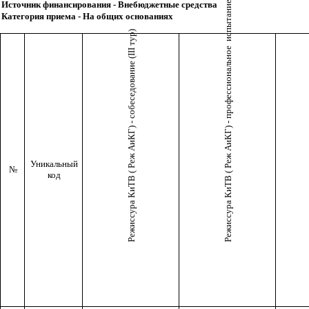
Режиссура КиТВ ( Реж АиКГ) - профессиональное испытание (II тур)
Источник финансирования - Внебюджетные средства
Категория приема - На общих основаниях
Режиссура КиТВ ( Реж АиКГ) - собеседование (III тур)
Уникальный
№
код