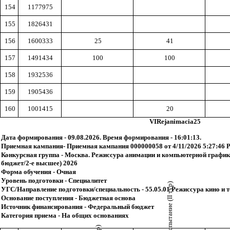
154
1177975
155
1826431
156
1600333
25
41
157
1491434
100
100
158
1932536
159
1905436
160
1001415
20
VIRejanimacia25
Дата формирования - 09.08.2026. Время формирования - 16:01:13.
Приемная кампания- Приемная кампания 000000058 от 4/11/2026 5:27:46 
Конкурсная группа - Москва. Режиссура анимации и компьютерной графики
бюджет/2-е высшее) 2026
Форма обучения - Очная
Уровень подготовки - Специалитет
УГС/Направление подготовки/специальность - 55.05.01 Режиссура кино и 
Основание поступления - Бюджетная основа
Источник финансирования - Федеральный бюджет
Категория приема - На общих основаниях