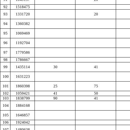
92
1518475
93
1331720
20
94
1360382
95
1069469
96
1192704
97
1779586
98
1786667
99
1435114
30
41
100
1631223
101
1860398
25
75
102
1059421
41
50
103
1838799
90
41
104
1884168
105
1646857
106
1924042
107
1480638