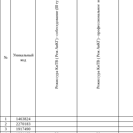
Режиссура КиТВ ( Реж АиКГ) - профессиональное испытание (II тур)
Режиссура КиТВ ( Реж АиКГ) - собеседование (III тур)
Уникальный
№
код
1
1463824
2
2270183
3
1917490