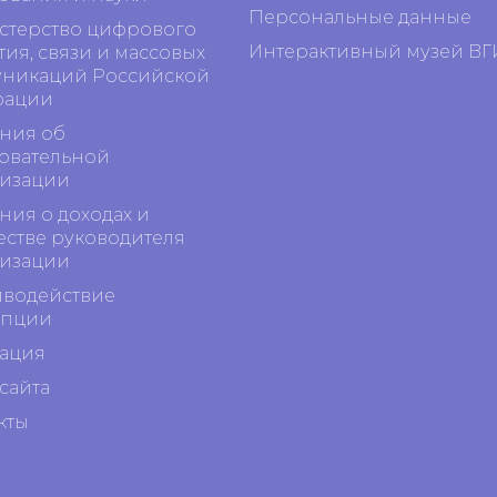
Персональные данные
терство цифрового
Интерактивный музей ВГ
тия, связи и массовых
никаций Российской
рации
ния об
овательной
изации
ния о доходах и
стве руководителя
изации
водействие
упции
ация
сайта
кты