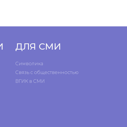
И
ДЛЯ СМИ
Символика
Связь с общественностью
ВГИК в СМИ
я
я