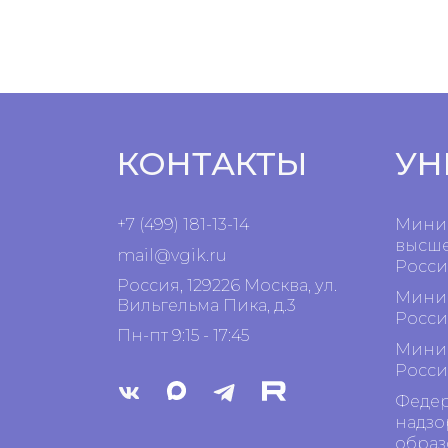
КОНТАКТЫ
УН
+7 (499) 181-13-14
Минис
высше
mail@vgik.
ru
Росси
Россия, 129226 Москва, ул.
Минис
Вильгельма Пика, д.3
Росси
Пн-пт 9:15 - 17:45
Минис
Росси
Федер
надзо
образ