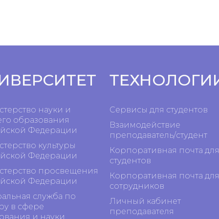
ИВЕРСИТЕТ
ТЕХНОЛОГИ
терство науки и
Сервисы для студентов
го образования
Взаимодействие
йской Федерации
преподаватель/студент
терство культуры
Корпоративная почта дл
йской Федерации
студентов
терство просвещения
Корпоративная почта дл
йской Федерации
сотрудников
альная служба по
Личный кабинет
ру в сфере
преподавателя
ования и науки