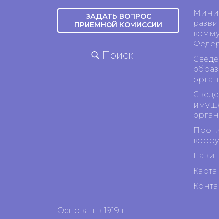
Минис
ЗАДАТЬ ВОПРОС
разви
ПРИЕМНОЙ КОМИССИИ
комму
Феде
Поиск
Сведе
образ
орган
Сведе
имуще
орган
Проти
корр
Навиг
Карта 
Конта
Основан в 1919 г.