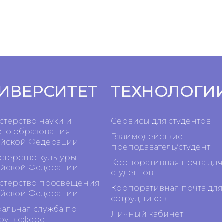
ИВЕРСИТЕТ
ТЕХНОЛОГИ
терство науки и
Сервисы для студентов
го образования
Взаимодействие
йской Федерации
преподаватель/студент
терство культуры
Корпоративная почта дл
йской Федерации
студентов
терство просвещения
Корпоративная почта дл
йской Федерации
сотрудников
альная служба по
Личный кабинет
ру в сфере