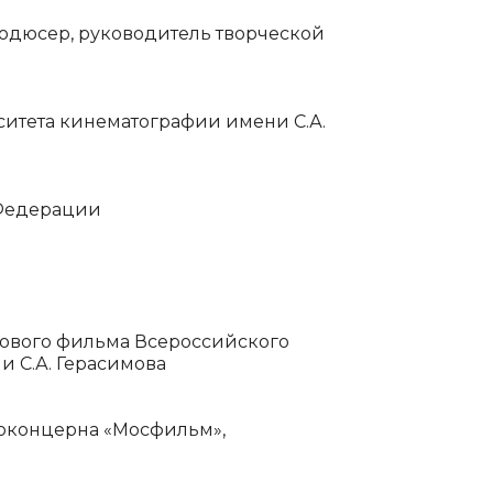
одюсер, руководитель творческой
ситета кинематографии имени С.А.
 Федерации
ового фильма Всероссийского
 С.А. Герасимова
оконцерна «Мосфильм»,