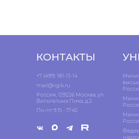
КОНТАКТЫ
УН
+7 (499) 181-13-14
Минис
высше
mail@vgik.
ru
Росси
Россия, 129226 Москва, ул.
Минис
Вильгельма Пика, д.3
Росси
Пн-пт 9:15 - 17:45
Минис
Росси
Федер
надзо