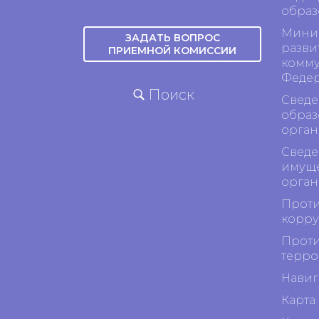
образ
Минис
ЗАДАТЬ ВОПРОС
разви
ПРИЕМНОЙ КОМИССИИ
комму
Феде
Поиск
Сведе
образ
орган
Сведе
имуще
орган
Проти
корр
Проти
терро
Навиг
Карта 