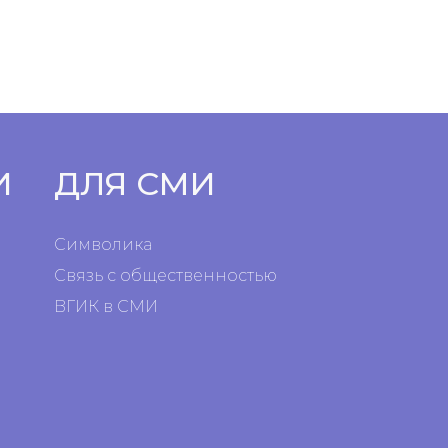
И
ДЛЯ СМИ
Символика
Связь с общественностью
ВГИК в СМИ
я
я