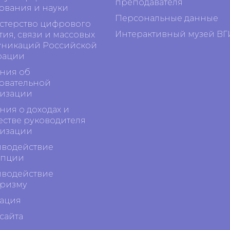
преподавателя
ования и науки
Персональные данные
терство цифрового
Интерактивный музей ВГ
тия, связи и массовых
никаций Российской
рации
ния об
овательной
изации
ния о доходах и
стве руководителя
изации
водействие
упции
водействие
ризму
ация
сайта