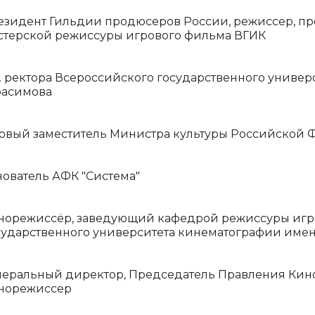
езидент Гильдии продюсеров России, режиссер, пр
стерской режиссуры игрового фильма ВГИК
о. ректора Всероссийского государственного универ
расимова
рвый заместитель Министра культуры Российской
нователь АФК "Система"
норежиссёр, заведующий кафедрой режиссуры игр
сударственного университета кинематографии имени
неральный директор, Председатель Правления Кин
норежиссер