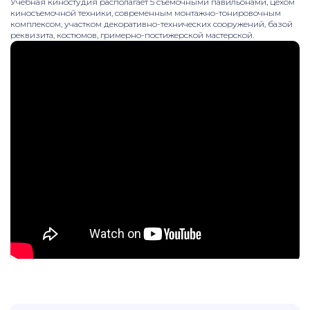
Учебная киностудия располагает 5 съемочными павильонами, цехом
киносъемочной техники, современным монтажно-тонировочным
комплексом, участком декоративно-технических сооружений, базой
реквизита, костюмов, гримерно-постижерской мастерской.