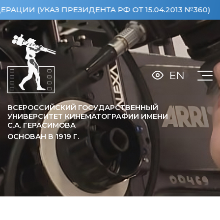
УКАЗ ПРЕЗИДЕНТА РФ ОТ 15.04.2013 №360)
ОСОБ
EN
ВСЕРОССИЙСКИЙ ГОСУДАРСТВЕННЫЙ
УНИВЕРСИТЕТ КИНЕМАТОГРАФИИ ИМЕНИ
С.А. ГЕРАСИМОВА
ОСНОВАН В
1919
Г.