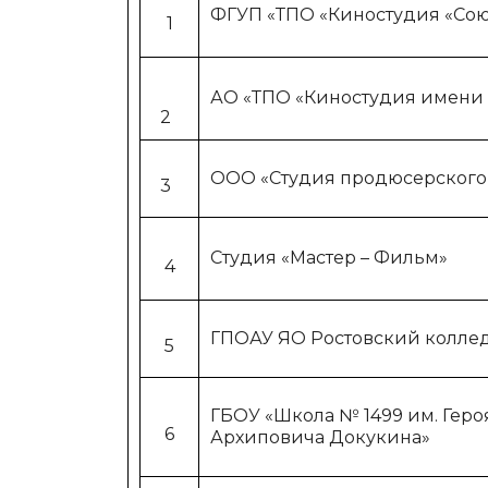
ФГУП «ТПО «Киностудия «Со
1
АО «ТПО «Киностудия имени 
2
ООО «Студия продюсерского
3
Студия «Мастер – Фильм»
4
ГПОАУ ЯО Ростовский коллед
5
ГБОУ «Школа № 1499 им. Геро
6
Архиповича Докукина»