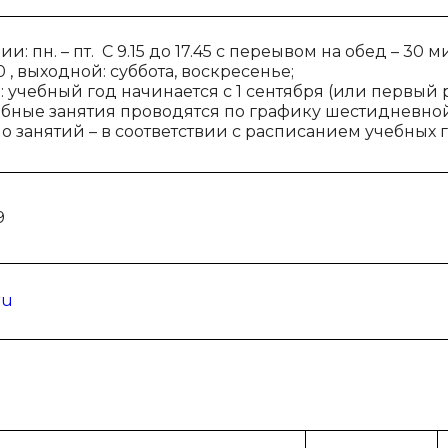
: пн. – пт. С 9.15 до 17.45 с переывом на обед – 30 м
00 , выходной: суббота, воскресенье;
 учебный год начинается с 1 сентября (или первый
чебные занятия проводятся по графику шестидневно
о занятий – в соответствии с расписанием учебных г
9
ru