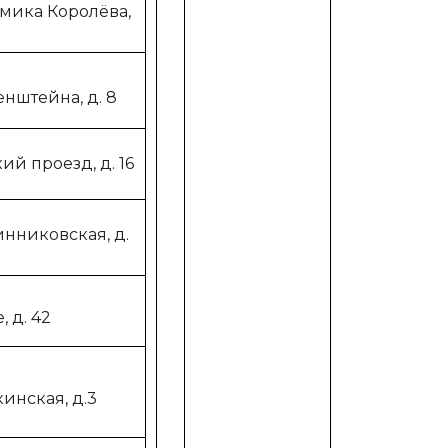
демика Королёва,
зенштейна, д. 8
ий проезд, д. 16
инниковская, д.
, д. 42
кинская, д.3