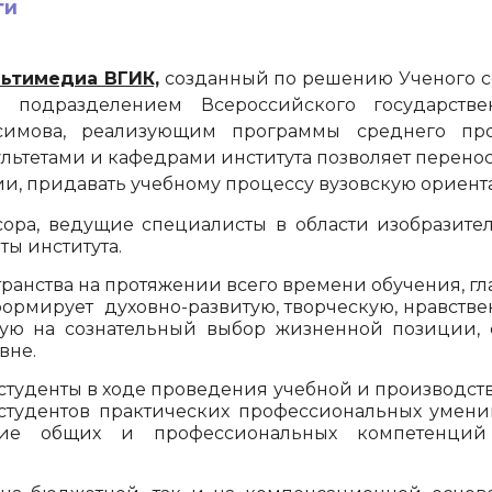
ги
льтимедиа ВГИК,
созданный по решению Ученого со
м подразделением Всероссийского государств
симова, реализующим программы среднего про
ультетами и кафедрами
институт
а позволяет перено
и, придавать учебному процессу вузовскую ориен
ора, ведущие специалисты в области изобразител
нты
институт
а.
транства на протяжении всего времени обучения, г
 формирует духовно-развитую, творческую, нравств
ную на сознательный выбор жизненной позиции, 
вне.
студенты в ходе проведения учебной и производст
студентов практических профессиональных умени
ние общих и профессиональных компетенций