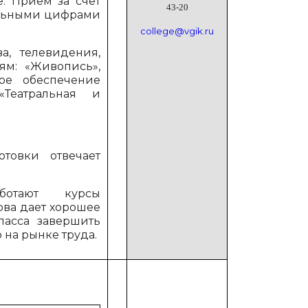
. Прием за счет
43-20
ольными цифрами
college@vgik.ru
а, телевидения,
ям: «Живопись»,
кое обеспечение
«Театральная и
отовки отвечает
ботают курсы
ова дает хорошее
ласса завершить
на рынке труда.