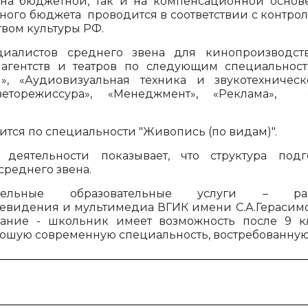
на бюджетной, так и на компенсационной основе
ого бюджета проводится в соответствии с контр
вом культуры РФ.
иалистов среднего звена для кинопроизводств
агентств и театров по следующим специальност
», «Аудиовизуальная техника и звукотехничес
веторежиссура», «Менеджмент», «Реклама», 
тся по специальности "Живопись (по видам)".
 деятельности показывает, что структура подг
среднего звена.
тельные образовательные услуги – ра
левидения и мультимедиа ВГИК имени С.А.Герасим
вание - школьник имеет возможность после 9 к
рошую современную специальность, востребованную 