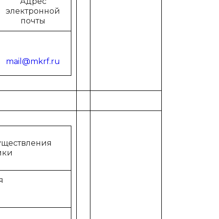
Адрес
электронной
почты
mail@mkrf.ru
уществления
ики
я