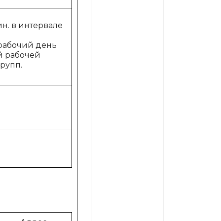
ин. в интервале
 рабочий день
й рабочей
рупп.