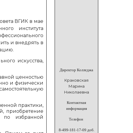
вета ВГИК в мае
енного
институт
а
фессионального
сить и внедрять в
тацию.
ьного искусства,
Директор Колледжа
лавной ценностью
Краковская
енно и физически
Марина
самостоятельную
Николаевна
Контактная
венной практики,
информация
й, приобретение
 по избранной
Телефон
8-499-181-17-09 доб.