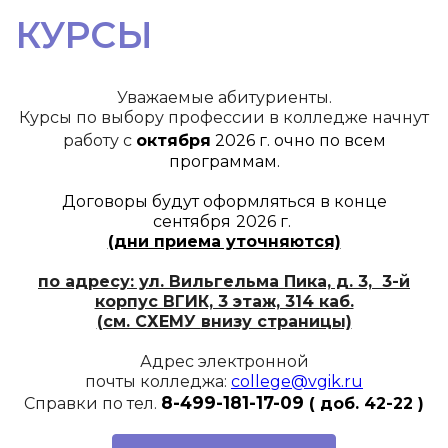
КУРСЫ
Уважаемые абитуриенты.
Курсы по выбору профессии в колледже начнут
работу
с
октября
2026 г.
очно
по всем
программам.
Договоры будут оформляться в конце
сентября
2026 г.
(дни приема уточняются)
по адресу: ул. Вильгельма Пика, д. 3, 3-й
корпус ВГИК, 3 этаж, 314 каб.
(см. СХЕМУ
внизу страницы)
Адрес электронной
почты колледжа:
college@vgik.ru
8-499-
181-17-09
Справки по тел.
( доб. 42-22 )