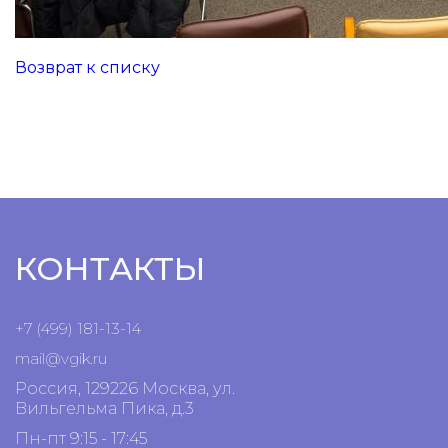
Возврат к списку
КОНТАКТЫ
+7 (499) 181-13-14
mail@vgik.
ru
Россия, 129226 Москва, ул.
Вильгельма Пика, д.3
Пн-пт 9:15 - 17:45