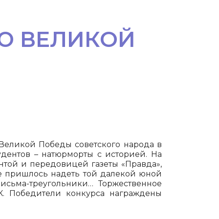
ИЮ ВЕЛИКОЙ
 Великой Победы советского народа в
удентов – натюрморты с историей. На
нтой и передовицей газеты «Правда»,
не пришлось надеть той далекой юной
исьма-треугольники… Торжественное
ИК. Победители конкурса награждены