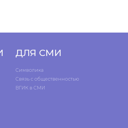
И
ДЛЯ СМИ
Символика
Связь с общественностью
ВГИК в СМИ
я
я