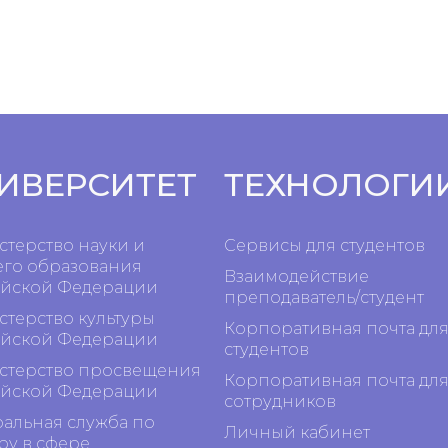
ИВЕРСИТЕТ
ТЕХНОЛОГИ
терство науки и
Сервисы для студентов
го образования
Взаимодействие
йской Федерации
преподаватель/студент
терство культуры
Корпоративная почта дл
йской Федерации
студентов
терство просвещения
Корпоративная почта дл
йской Федерации
сотрудников
альная служба по
Личный кабинет
ру в сфере