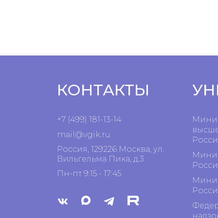
КОНТАКТЫ
УН
+7 (499) 181-13-14
Минис
высше
mail@vgik.
ru
Росси
Россия, 129226 Москва, ул.
Минис
Вильгельма Пика, д.3
Росси
Пн-пт 9:15 - 17:45
Минис
Росси
Федер
надзо