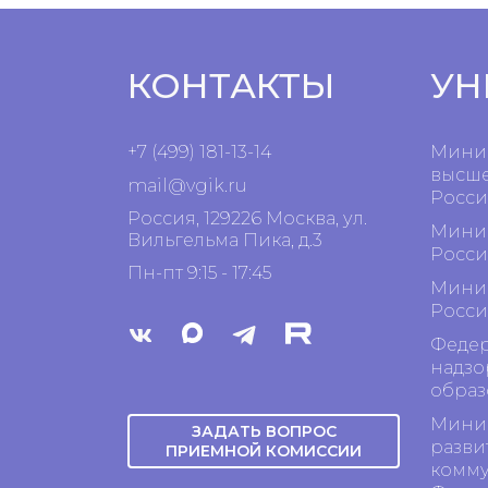
КОНТАКТЫ
УН
+7 (499) 181-13-14
Минис
высше
mail@vgik.
ru
Росси
Россия, 129226 Москва, ул.
Минис
Вильгельма Пика, д.3
Росси
Пн-пт 9:15 - 17:45
Минис
Росси
Федер
надзо
образ
Минис
ЗАДАТЬ ВОПРОС
разви
ПРИЕМНОЙ КОМИССИИ
комму