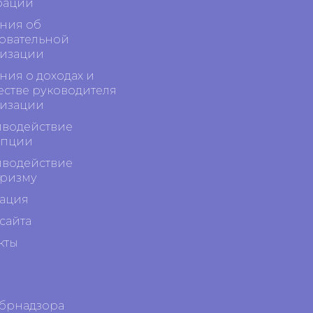
рации
ния об
овательной
изации
ния о доходах и
стве руководителя
изации
водействие
упции
водействие
ризму
ация
сайта
кты
обрнадзора