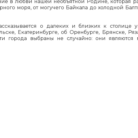
ие в любви нашей необъятной Родине, которая ра
ного моря, от могучего Байкала до холодной Балти
ссказывается о далеких и близких к столице у
льске, Екатеринбурге, об Оренбурге, Брянске, Ряз
и города выбраны не случайно: они являются 