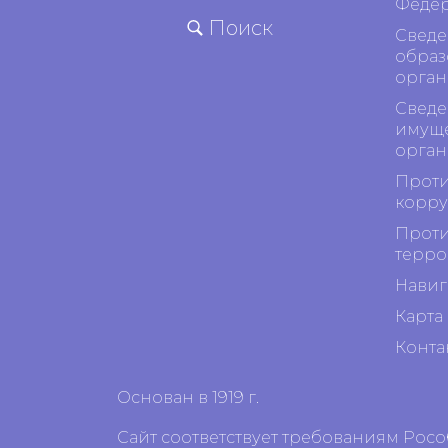
Феде
Поиск
Сведе
образ
орган
Сведе
имуще
орган
Проти
корр
Проти
терро
Навиг
Карта 
Конта
Основан в 1919 г.
Сайт соответствует требованиям Рос