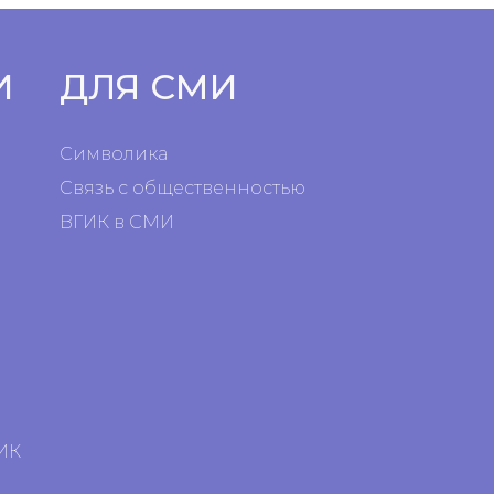
И
ДЛЯ СМИ
Символика
Связь с общественностью
ВГИК в СМИ
я
я
ИК