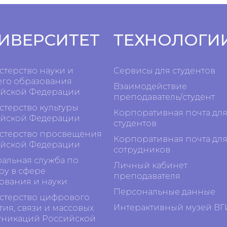
ИВЕРСИТЕТ
ТЕХНОЛОГИ
терство науки и
Сервисы для студентов
го образования
Взаимодействие
йской Федерации
преподаватель/студент
терство культуры
Корпоративная почта дл
йской Федерации
студентов
терство просвещения
Корпоративная почта дл
йской Федерации
сотрудников
альная служба по
Личный кабинет
ру в сфере
преподавателя
ования и науки
Персональные данные
терство цифрового
Интерактивный музей ВГ
тия, связи и массовых
никаций Российской