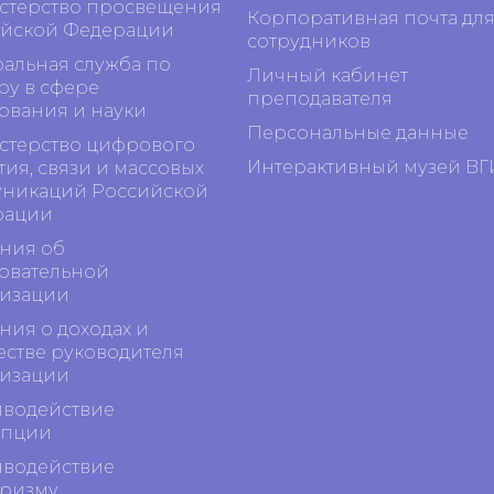
терство просвещения
Корпоративная почта дл
йской Федерации
сотрудников
альная служба по
Личный кабинет
ру в сфере
преподавателя
ования и науки
Персональные данные
терство цифрового
Интерактивный музей ВГ
тия, связи и массовых
никаций Российской
рации
ния об
овательной
изации
ния о доходах и
стве руководителя
изации
водействие
упции
водействие
ризму