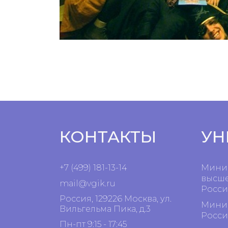
КОНТАКТЫ
УН
+7 (499) 181-13-14
Минис
высше
mail@vgik.
ru
Росси
Россия, 129226 Москва, ул.
Минис
Вильгельма Пика, д.3
Росси
Пн-пт 9:15 - 17:45