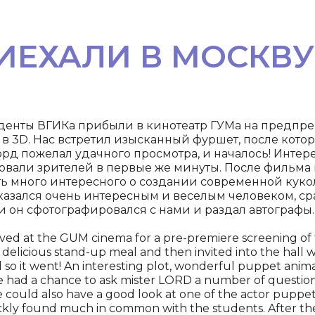
ИЕХАЛИ В МОСКВУ
туденты ВГИКа прибыли в кинотеатр ГУМа на предп
в 3D. Нас встретил изысканный фуршет, после кото
рд пожелал удачного просмотра, и началось! Инте
овали зрителей в первые же минуты. После фильма 
ть много интересного о создании современной кукол
оказался очень интересным и веселым человеком, с
 он сфотографировался с нами и раздал автографы.
rrived at the GUM cinema for a pre-premiere screening 
 delicious stand-up meal and then invited into the hall 
so it went! An interesting plot, wonderful puppet anima
e had a chance to ask mister LORD a number of questions
 could also have a good look at one of the actor puppe
ickly found much in common with the students. After t