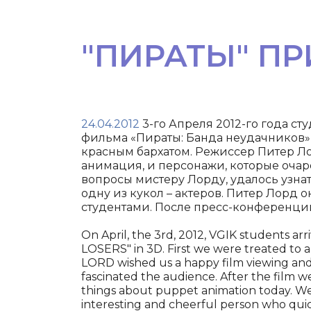
"ПИРАТЫ" ПР
24.04.2012
3-го Апреля 2012-го года с
фильма «Пираты: Банда неудачников» 
красным бархатом. Режиссер Питер Ло
анимация, и персонажи, которые очар
вопросы мистеру Лорду, удалось узна
одну из кукол – актеров. Питер Лорд 
студентами. После пресс-конференции
On April, the 3rd, 2012, VGIK students a
LOSERS" in 3D. First we were treated to a
LORD wished us a happy film viewing and 
fascinated the audience. After the film w
things about puppet animation today. We
interesting and cheerful person who qu