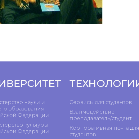
ИВЕРСИТЕТ
ТЕХНОЛОГИ
терство науки и
Сервисы для студентов
го образования
Взаимодействие
йской Федерации
преподаватель/студент
терство культуры
Корпоративная почта дл
йской Федерации
студентов