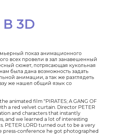
 В 3D
ремьерный показ анимационного
рого всех провели в зал занавешенный
ресный сюжет, потрясающая кукольная
нам была дана возможность задать
ьной анимации, а так же разглядеть
разу же нашел общий язык со
of the animated film "PIRATES; A GANG OF
with a red velvet curtain. Director PETER
tion and characters that instantly
, and we learned a lot of interesting
ts. PETER LORD turned out to be a very
he press-conference he got photographed