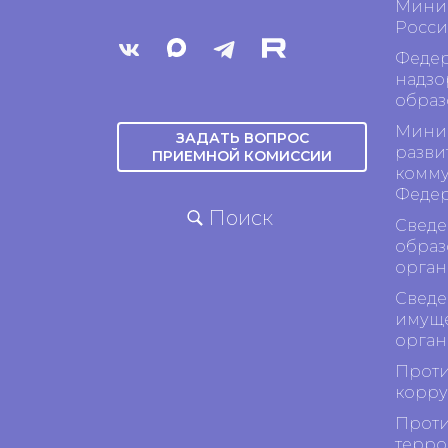
Минис
Росси
Федер
надзо
образ
Минис
ЗАДАТЬ ВОПРОС
разви
ПРИЕМНОЙ КОМИССИИ
комму
Феде
Поиск
Сведе
образ
орган
Сведе
имуще
орган
Проти
корр
Проти
терро