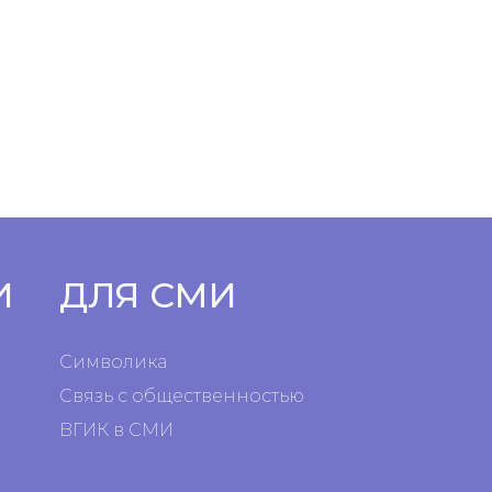
И
ДЛЯ СМИ
Символика
Связь с общественностью
ВГИК в СМИ
я