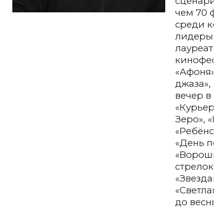
сценарие
чем 70 ф
среди ко
лидеры п
лауреаты
кинофес
«Афоня»,
джаза», 
вечер в Г
«Курьер»,
Зеро», «
«Ребёнок
«День по
«Вороши
стрелок»,
«Звезда»,
«Светлана
до весны»