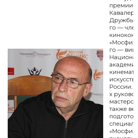
премии Р
Кавалер 
Дружбы (2
го — чле
кинокон
«Мосфиль
го — виц
Национа
академи
кинемат
искусств 
России. C
х руково
мастерск
также ве
подготов
специали
«Мосфиль