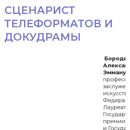
СЦЕНАРИСТ
ТЕЛЕФОРМАТОВ И
ДОКУДРАМЫ
Бородян
Алексан
Эммануи
профессо
заслужен
искусств
Федераци
Лауреат
Государс
премии Р
и Госуда