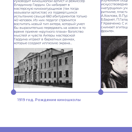
изучением общеоб
Руководит киношколой артист и режиссер
искусствоведческ
Владимир Гардин. Он набирает в
«натурщики» учатся
мастерскую кинонатурщиков (так тогда
ритмике, пластике
называли артистов) из подвергшихся
А.Хохлова, В.Пудов
испытанию свыше 660 абитуриентов только
Б.Барнет, П.Галадж
40 человек. Из них педагог стремится
Г.Кравченко. С их
воспитать новый тип актера, который умел
снимает агитацио
бы выразительно передавать на новом в то
фронте».
время приеме «крупного плана» богатство
мыслей и чувств Актеры мастерской
Гардина играют в бархатных рамках,
которые создают иллюзию экрана…
1919 год. Рождение киношколы