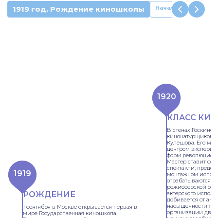
1919 год. Рождение киношколы
Начало 1920-х годо
1920
КЛАСС КИ
В стенах Госкино
кинонатурщиков п
Кулешова. Его мас
центром эксперим
форм революционн
Мастер ставит фил
спектакли, предст
1919
монтажном исполн
отрабатываются н
режиссерской орг
актерского исполн
РОЖДЕНИЕ
добивается от акт
насыщенности жес
1 сентября в Москве открывается первая в
организации движ
мире Государственная киношкола.