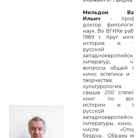
книжек» Й. Гайдна.
Мильдон Вале
Ильич
- профес
доктор филологич
наук. Во ВГИКе работ
1989 г. Круг интер
история и те
русской
западноевропейско
литератур, час
вопросы общей те
кино; эстетика и т
творчества;
культурология. А
свыше 200 статей
книг по вопр
истории и те
русской
западноевропейско
литературы, кино, 
числе: «Откры
бездна… Образы ме