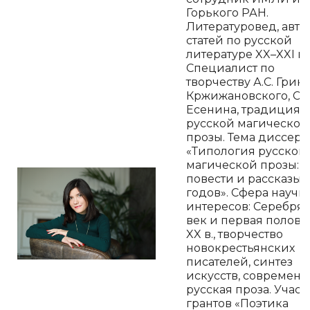
Горького РАН.
Литературовед, авто
статей по русской
литературе XX–XXI вв
Специалист по
творчеству А.С. Грина,
Кржижановского, С.А
Есенина, традициям
русской магической
прозы. Тема диссер
«Типология русской
магической прозы:
повести и рассказы 1
годов». Сфера научн
интересов: Серебря
век и первая полов
XX в., творчество
новокрестьянских
писателей, синтез
искусств, современн
русская проза. Учас
грантов «Поэтика