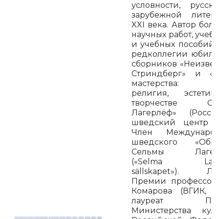
условности, русс
зарубежной литер
XXI века. Автор боле
научных работ, учеб
и учебных пособий.
редколлегии юбил
сборников «Неизве
Стриндберг» и «Т
мастерства: эт
религия, эстети
творчестве Се
Лагерлёф» (Росси
шведский центр Р
Член Международ
шведского «Обще
Сельмы Лагер
(«Selma Lager
sällskapet»). Ла
Премии профессора
Комарова (ВГИК, 2
лауреат Пре
Министерства кул