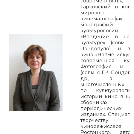
современность», 
Тарковский в конт
мирового
кинематографа». 
монографий
культурологии
«Введение в нау
культуре» (совм. с
Пондопуло) и те
кино «Новые искусс
современная куль
Фотография и к
(совм. с Г.К. Пондоп
др., а та
многочисленных с
по культуролог
истории кино в на
сборника
периодических
изданиях. Специали
творчеству
кинорежиссера 
Ростоцкого, авт