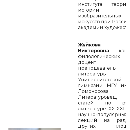
института теор
истории
изобразительных
искусств при Росси
академии художеств
Жуйкова Ел
Викторовна
- канд
филологических н
доцент ВГ
преподаватель
литературы
Университетской
гимназии МГУ им.
Ломоносова.
Литературовед, а
статей по рус
литературе XX-XXI в
научно-популярных
лекций на рад
других площад