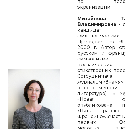
по пробле
экранизации.
Михайлова Тат
Владимировна
- до
кандидат
филологических н
Преподает во ВГИ
2000 г. Автор ста
русском и францу
символизме,
прозаически
стихотворных перев
Сотрудничал
журналом «Знамя» (с
о современной ру
литературе). В жу
«Новая юнос
опубликована пов
«Пять рассказ
Франсине». Участник
первых Фору
молодых писат