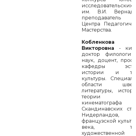
исследовательских 
им. В.И. Вернадс
преподаватель ш
Центра Педагогиче
Мастерства.
Кобленкова Д
Викторовна
- кино
доктор филологич
наук, доцент, проф
кафедры эстет
истории и те
культуры. Специал
области швед
литературы, исто
теории ки
кинематографа
Скандинавских ст
Нидерландов,
французской культу
века, тео
художественной