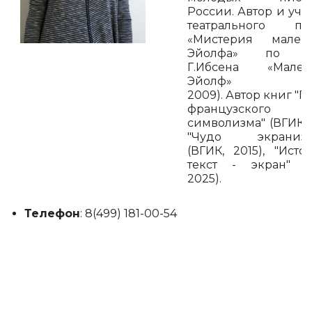
России. Автор и уча
театрального про
«Мистерия малень
Эйолфа» по п
Г.Ибсена «Мален
Эйолф» (20
2009). Автор книг "П
французского
символизма" (ВГИК, 2
"Чудо экраниза
(ВГИК, 2015), "Исто
текст - экран" (
2025).
Телефон
: 8(499) 181-00-54