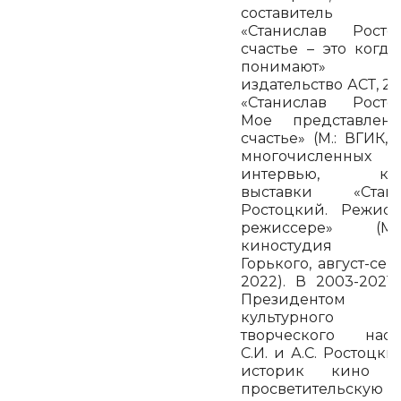
составитель 
«Станислав Росто
счастье – это когда
понимают» (
издательство АСТ, 20
«Станислав Росто
Мое представлен
счастье» (М.: ВГИК, 
многочисленных
интервью, кур
выставки «Стани
Ростоцкий. Режис
режиссере» (Мос
киностудия и
Горького, август-сен
2022). В 2003-2021
Президентом Ф
культурног
творческого насл
С.И. и А.С. Ростоцки
историк кино в
просветительскую