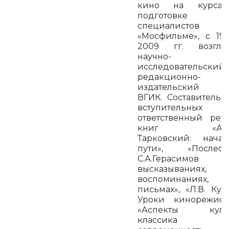
кино на курса
подготовке
специалистов
«Мосфильме», с 19
2009 гг. возглав
научно-
исследовательск
редакционно-
издательский о
ВГИК. Составитель, 
вступительных ст
ответственный ред
книг «Анд
Тарковский: нача
пути», «Послесло
С.А.Герасимо
высказываниях,
воспоминаниях,
письмах», «Л.В. Кул
Уроки кинорежисс
«Аспекты культ
классика