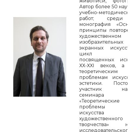
живописи, фотогр
Автор более 50 науч
учебно-методическ
работ; среди
монография «Осно
принципы повторе
художественном с
изобразительн
экранных искусст
цикл стат
посвященных иску
ХХ-ХХI веков, а 
теоретическим
проблемам искусс
эстетики. Постоя
участник науч
семинара
«Теоретические
проблемы яз
искусств
художественного
творчества» нау
исследовательского