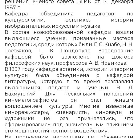
решения Ученого совета ВГИК от 14 декабря
1987 г.
Кафедра объединила педагогов по
культурологии, эстетике, истории
изобразительных искусств и музыке.
В состав новообразованной кафедры вошли
выдающиеся ученые, признанные мастера
педагогики, среди которых были Г. С. Кнабе, Н. Н.
Третьяков, Г. К. Пондопуло. Заведование
кафедрой было возложено на доктора
философских наук, профессора А. В. Новикова.
В 1997 году кафедра эстетики, истории и теории
культуры была объединена с кафедрой
литературы, которую в то время возглавлял
выдающийся педагог и ученый В. Я.
Бахмутский. Для нескольких поколений
кинематографистов он стал живым
воплощением культуры. Многие известные
кинорежиссеры, сценаристы, киноведы и
художники не раз признавались, что
сформировались под значительным влиянием
его мощного личностного воздействия.
На протяжении нескольких лет обязанности