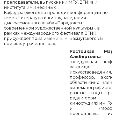
преподаватели, выпускники МГУ, ВГИКа и
института им. Гнесиных.
Кафедра ежегодно проводит конференции по
теме «Литература и кино», заседания
дискуссионного клуба «Парадоксы
современной художественной культуры», в
рамках международного фестиваля ВГИК
присуждает приз имени В. Я. Бахмутского «В
поисках утраченного…».
Ростоцкая Мари
Альбертов
заведующая кафед
кандидат
искусствоведения,
профессор, экспе
области кино, член 
кинематографистов 
разные годы рабо
редактором
киностудиях им. Гор
и «Мосфиль
преподавала ист