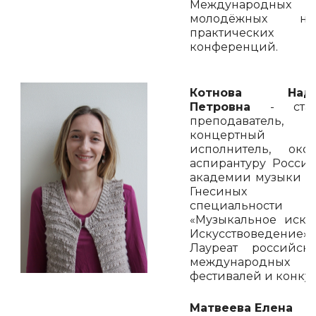
Международных
молодёжных нау
практических
конференций.
Котнова Наде
Петровна
- стар
преподаватель,
концертный
исполнитель, око
аспирантуру Росси
академии музыки 
Гнесиных
специальности
«Музыкальное искус
Искусствоведение».
Лауреат российск
международных
фестивалей и конку
Матвеева Елена