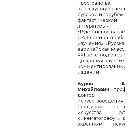
пространства:
кросскультурные св
русской и зарубежн
фантастической
литературы»,
«Рукописное насле
С.А. Есенина: пробл
изучения», «Русская
европейская класси
XXI веке: подготовка
цифровых научных
комментированных
изданий».
Буров Анд
Михайлович
- профе
доктор
искусствоведения.
Специалист по те
искусства, эстет
кинематографу и д
экранным искусст