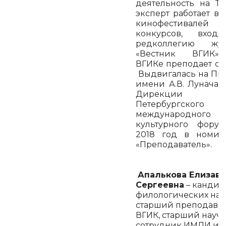
деятельность на ТВ
эксперт работает в
кинофестивал
конкурсов, вход
редколлегию жур
«Вестник ВГИК
ВГИКе преподает с 19
Выдвигалась на П
имени А.В. Луначар
Дирекции Сан
Петербургского
международного
культурного фору
2018 год в номин
«Преподаватель».
Апалькова Елизаве
Сергеевна
– кандид
филологических нау
старший преподава
ВГИК, старший науч
сотрудник ИМЛИ им.