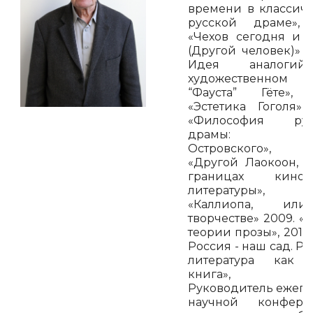
времени в классич
русской драме», 
«Чехов сегодня и 
(Другой человек)» 19
Идея аналоги
художественном п
“Фауста” Гёте», 
«Эстетика Гоголя», 
«Философия рус
драмы: м
Островского», 2
«Другой Лаокоон, 
границах кин
литературы», 2
«Каллиопа, и
творчестве» 2009. «
теории прозы», 2010.
Россия - наш сад. Ру
литература как 
книга», 20
Руководитель ежег
научной конфере