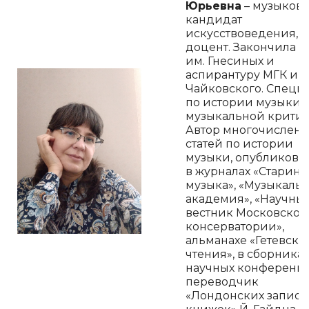
Юрьевна
– музыкове
кандидат
искусствоведения,
доцент. Закончила 
им. Гнесиных и
аспирантуру МГК им.
Чайковского. Специ
по истории музыки 
музыкальной критик
Автор многочислен
статей по истории
музыки, опубликова
в журналах «Старинн
музыка», «Музыкаль
академия», «Научны
вестник Московской
консерватории»,
альманахе «Гетевски
чтения», в сборниках
научных конференц
переводчик
«Лондонских запис