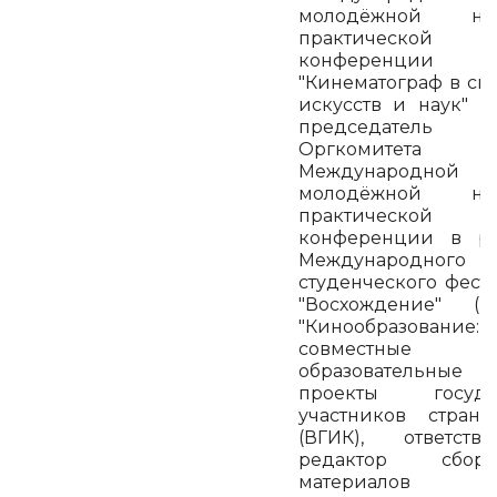
молодёжной нау
практической
конференции
"Кинематограф в си
искусств и наук" (В
председатель
Оргкомитета
Международной
молодёжной нау
практической
конференции в ра
Международного
студенческого фест
"Восхождение" (п
"Кинообразование:
совместные
образовательные
проекты государ
участников стран
(ВГИК), ответств
редактор сборн
материалов