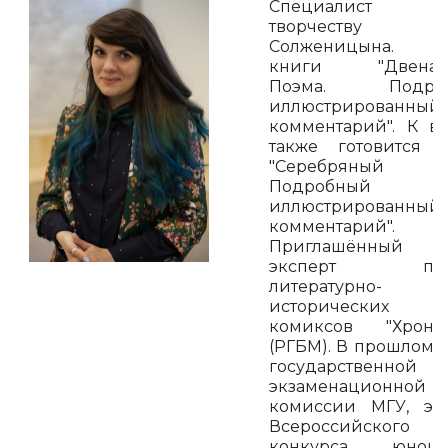
Специалист
творчеству А
Солженицына. А
книги "Двенадц
Поэма. Подро
иллюстрированный
комментарий". К в
также готовится 
"Серебряный 
Подробный
иллюстрированный
комментарий".
Приглашённый
эксперт прое
литературно-
исторических
комиксов "Хроног
(РГБМ). В прошлом -
государственной
экзаменационной
комиссии МГУ, эк
Всероссийского
конкурса юноше