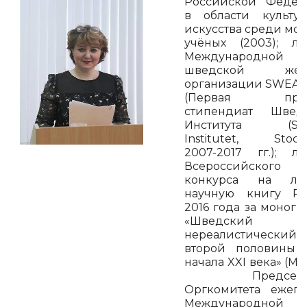
Российской Федер
в области культу
искусства среди мо
учёных (2003); ла
Международной
шведской жен
организации SWEA –
(Первая прем
стипендиат Шведс
Института (Sve
Institutet, Stock
2007-2017 гг.); ла
Всероссийского
конкурса на лу
научную книгу Ро
2016 года за моног
«Шведский
нереалистический 
второй половины 
начала XXI века» (М., 
Председат
Оргкомитета ежег
Международной