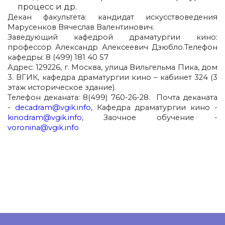
процесс и др.
Декан факультета
: кандидат искусствоведения
Марусенков Вячеслав Валентинович.
Заведующий кафедрой драматургии кино
:
профессор Александр Алексеевич Дзюбло.Телефон
кафедры:
8 (499) 181 40 57
Адрес
: 129226, г. Москва, улица Вильгельма Пика, дом
3. ВГИК, кафедра драматургии кино – кабинет 324 (3
этаж историческое здание).
Телефон деканата
: 8(499) 760-26-28.
Почта деканата
-
decadram@vgik.info
, Кафедра драматургии кино -
kinodram@vgik.info
, Заочное обучение -
voronina@vgik.info