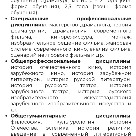
обучения); Драматург, магистр – 2 года (очн.
форма обучения), 2,5 года (заочн. форма
обучения).
Специальные профессиональные
дисциплины
: мастерство драматурга, теория
драматургии, драматургия современного
фильма, кинорежиссура, монтаж,
изобразительное решение фильма, жанровая
система современного кино, анализ фильма,
сценарий неигрового фильма и др.
Общепрофессиональные дисциплины
:
история отечественного кино, история
зарубежного кино, история зарубежной
литературы, история русской литературы,
история русского театра, история
зарубежного театра, история русского
изобразительного искусства,история
зарубежного изобразительного искусства и
др.
Общегуманитарные дисциплины
:
философия, культурология, история
Отечества, эстетика, история религии,
введение в современный литературный