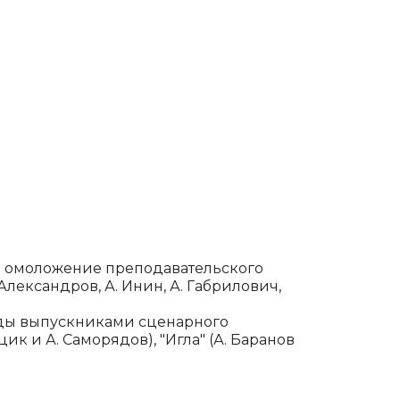
и омоложение преподава­тельского
Александров, А. Инин, А. Габрилович,
годы выпускниками сценарного
ик и А. Саморядов), "Игла" (А. Баранов