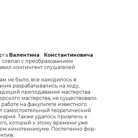
урга
Валентина Констан­тиновича
 совпал с преобразованием
авил контингент слу­шателей
 не было, все находилось в
ания разрабатывались на ходу,
адиций препода­вания мастерства
ерского мастерства, не существовало.
 работе на факультете извес­тного
л само­стоятельный теоретический
енария. Также удалось привлечь к
ого, ко­торый к этому времени уже
ком кинотехникуме. Постепенно фор­
ктив.