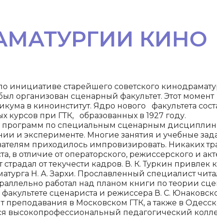
АМАТУРГИИ КИНО
о инициативе старейшего советского кинодрамат
был организован сценарный факультет. Этот момент
икума в ки­ноинститут. Ядро нового факультета сост
х курсов при ГТК, образованных в 1927 году.
у программ по специальным сценарным дисциплинам
нии и эксперименте. Мно­гие занятия и учебные зад
ателям приходилось импровизировать. Никаких тр
а, в отличие от операторского, ре­жиссерского и акт
 страдал от текучести кадров. В. К. Туркин привлек к
атурга Н. А. Зархи. Прославленный специалист чита
араллельно работал над пла­ном книги по теории сц
а факультете сценариста и режиссера В. С. Юнаковск
т преподавания в Москов­ском ГТК, а также в Одесс
я высокопрофессиональный педагогический колле