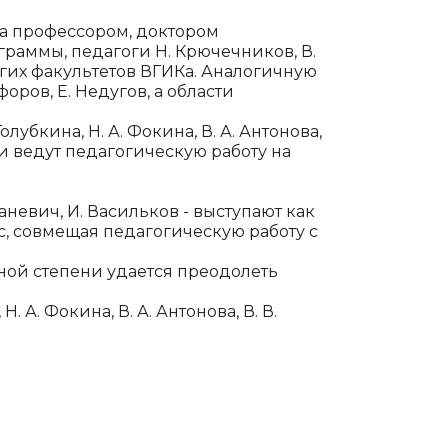
на профессором, доктором
граммы, педагоги Н. Крючечников, В.
гих факуль­тетов ВГИКа. Аналогичную
­ров, Е. Недугов, а области
лубкина, Н. А. Фокина, В. А. Антонова,
и ведут пе­дагогическую работу на
аневич, И. Васильков - выступают как
, совмещая педагогическую работу с
ной степени уда­ется преодолеть
А. Фокина, В. А. Антоно­ва, В. В.