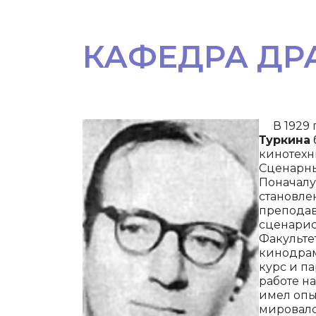
КАФЕДРА ДР
В 1929 п
Туркина
кинотехн
Сценарны
По­начал
становле
преподав
сценарист
Факультет
кинодрам
курс и п
рабо­те н
имел опы
мировалс