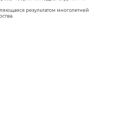
 являющаяся результатом многолетней
ства.