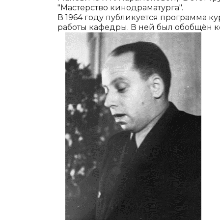
"Мастерство кинодраматурга".
В 1964 году публикуется про­грамма к
работы ка­федры. В ней был обобщён 