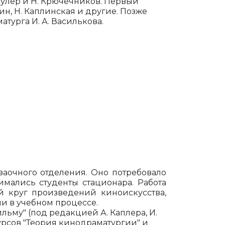
улер и Н. Крючечников. Пер­вый
ин, Н. Каплинская и другие. Позже
турга И. А. Василькова.
заочного отделения. Оно потребовало
имались студенты стационара. Работа
й круг произведений киноискусства,
ии в учебном процессе.
льму" (под редакцией А. Каплера, И.
урсов "Теория кинодраматургии" и