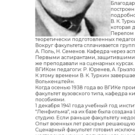
Благодар
построен
подробно
В. К. Ту
которая 
Перелом 
теоретически подготовленных педагог
Вокруг факультета сплачивается группа
А. Поль, Н. Семенов. Кафедра через а
Первыми аспирантами, защитившими д
же преподавали на сценарных курсах.
ВГИКом педагоги: Р. Юренев, А. Грызло
К этому времени В. К. Туркин заверша
Волькенштейн.
Когда осенью 1938 года во ВГИКе про
факультет вузовского типа, кафедра 
пособиями.
1 декабря 1941 года учебный год инст
"Ленфильма", на их базе была создан
студию. Если раньше факультету недост
Опыт военных лет раскрыл решающую р
Сценарный факультет готовил исключи