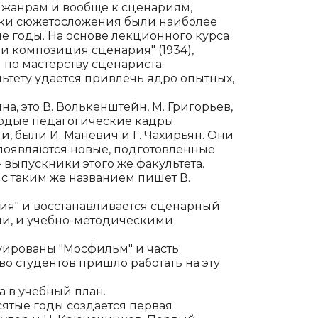
м жанрам и вообще к сценариям,
ики сюжетосложения были наиболее
е годы. На основе лекционного курса
и композиция сценария" (1934),
по мастерству сценариста.
ьтету удается привлечь ядро опытных,
на, это В. Волькенштейн, М. Григорьев,
лодые педагоги­ческие кадры.
были И. Мане­вич и Г. Чахирьян. Они
появля­ются новые, подготовленные
- выпускники этого же факультета.
 с таким же названием пишет В.
мия" и восстанавливается сценарный
ми, и учебно-методи­ческими
акуированы "Мосфильм" и часть
о студентов пришло работать на эту
а в учебный план.
ятые годы создается пер­вая