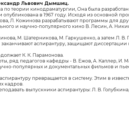
ксандр Львович Дымшиц.
ма по теории кино­драматургии, Она была разработа
 опубликована в 1967 году. Исходя из основной про
ова, Л. Кожинова разрабатывают программы для дру
ьного и научно-популярного кино В. Лесин, А. Никифо
ова, М. Шатерникова, М. Гаркушенко, а затем Л. В. Го
шно заканчивают аспирантуру, защищают диссертации 
должает К. К. Парамонова.
, ряд педагогов кафедры - В. Ежов, А. Каплер, И. М
учно-популярных и документальных филь­мов и пьес
спирантуру превращается в си­стему. Этим в извест
х кадров.
авать выпуск­ники аспирантуры: Л. В. Голубкина, Н. 