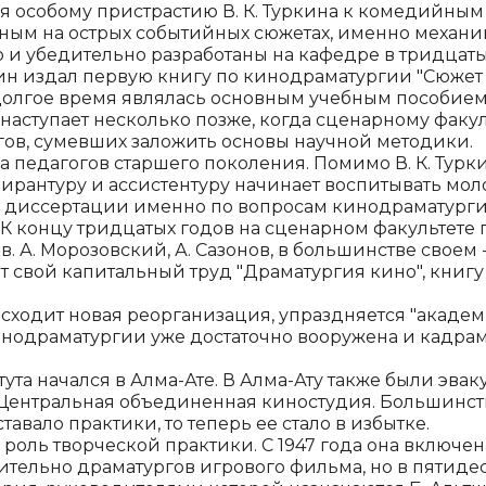
я особому пристрастию В. К. Туркина к комедий­ны
ным на острых событийных сюжетах, именно механ
 и убедительно разработаны на ка­федре в тридцаты
ркин издал первую книгу по кинодраматургии "Сюжет 
долгое время являлась основным учебным по­собием 
наступает несколько позже, когда сценарному факул
ов, сумевших заложить основы науч­ной методики.
 педагогов стар­шего поколения. Помимо В. К. Турки
спиранту­ру и ассистентуру начинает воспитывать мо
иссер­тации именно по вопросам кинодраматургии, 
 К концу тридцатых годов на сценарном факультете 
в. А. Морозовский, А. Сазонов, в большинстве своем 
ет свой капиталь­ный труд "Драматургия кино", книгу
исходит новая ре­организация, упраздняется "акаде
кинодраматур­гии уже достаточно вооружена и кадра
итута начался в Алма-Ате. В Алма-Ату также были эв
а Центральная объединенная киностудия. Большинств
авало практики, то теперь ее стало в избытке.
оль творческой практики. С 1947 года она включен
тельно драматур­гов игрового фильма, но в пятидес