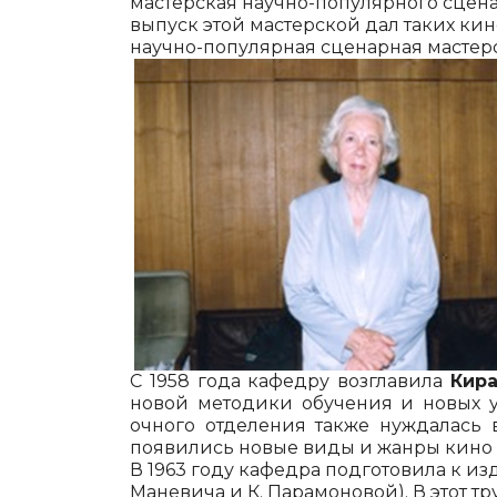
мастерская научно-популярного сцена
выпуск этой мастерской дал таких кино
научно-популярная сценарная мастерск
С 1958 года кафедру возглавила
Кира
новой ме­тодики обучения и новых у
очного отделе­ния также нуждалась
появились новые виды и жанры кино - 
В 1963 году кафедра подготовила к из
Маневича и К. Парамо­новой). В этот