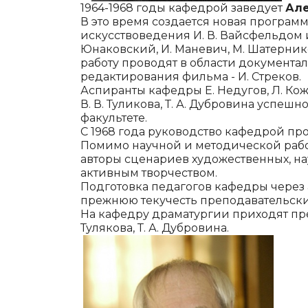
1964-1968 годы кафедрой заведует
Але
В это время создается новая програм
искусствоведения И. В. Вайсфельдом и
Юнаковский, И. Маневич, М. Шатерник
работу проводят в области доку­ментал
редактирования фильма - И. Стреков.
Аспиранты кафедры Е. Недугов, Л. Кожин
В. В. Туликова, Т. А. Дубровина успе
факультете.
С 1968 года руководство кафедрой про
Помимо научной и методической работы
авторы сценариев художественных, на
активным творчеством.
Подготовка педагогов кафедры через а
прежнюю текучесть преподавательски
На кафедру драматургии приходят препод
Тулякова, Т. А. Дубровина.