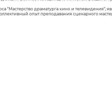
урса "Мастерство драматур­га кино и телевидения",
коллективный опыт преподавания сценарного мас­тер