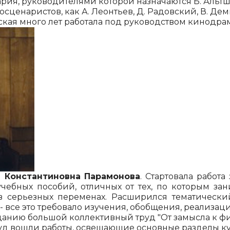
рия, руководителя­ми которой назначаются Б. Альтш
сценаристов, как А. Леонтьев, Д. Радовский, В. Дем
ая много лет ра­ботала под руководством кинодрама
 Константиновна Парамонова
.
Стартовала работа 
чебных по­собий, отличных от тех, по которым зан
 в серьезных переменах. Расширился темати­чески
все это требовало изучения, обобще­ния, реализац
данию большой коллективный труд "От замысла к фи
 труд вошли работы, освещающие основные разделы к