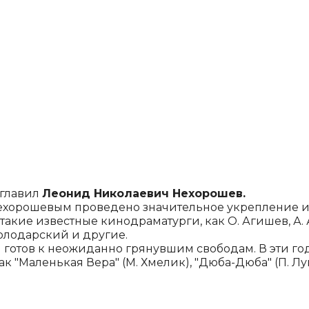
зглавил
Леонид Ни­колаевич Нехорошев.
Нехорошевым про­ведено значительное укрепление 
кие извест­ные кинодраматурги, как О. Аги­шев, А. 
Володарс­кий и другие.
я готов к неожи­данно грянувшим свободам. В эти 
к "Маленькая Вера" (М. Хмелик), "Дюба-Дюба" (П. Луц