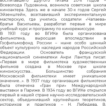
воспитавшего другого титана 20-х годов –
Всеволода Пудовкина, возникла советская школа
киноактера. Здесь же в начале 30-х годов Сергей
Эйзенштейн, возглавивший экспериментальную
мастерскую, где учились создатели «Чапаева»
братья Васильевы, разработал первые в мире
учебный курс и программу по кинорежиссуре.
В 1931 году во ВГИКе была организована
фильмотека, выросшая впоследствии в
Госфильмофонд России – ныне особо ценный
объект культурного наследия народов Российской
Федерации. Основатель французской
национальной синематеки Анри Ланглуа писал:
«Первая в мире фильмотека художественных
фильмов создана в Москве при школе
киноискусства… Большинство собрания
Московской фильмотеки имеет уникальное
значение…». В 1937 году организация фильмотеки
была отмечена «Гран при» Международной
выставки в Париже. В 1934 году во ВГИКе открылся
первый в нашей стране научно-исследовательский
сектор, объединивший крупнейших теоретиков,
историков и практиков – Н. Лебедева, В.