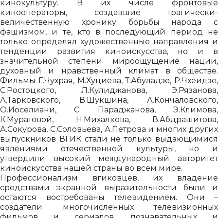
кинокультуру. В их числе фронтовые
кинооператоры, создавшие трагически-
величественную хронику борьбы народа с
фашизмом, и те, кто в последующий период не
только определял художественные направления и
тенденции развития киноискусства, но и в
значительной степени мироощущение нации,
духовный и нравственный климат в обществе.
Фильмы Г.Чухрая, М.Хуциева, Т.Абуладзе, Р.Чхеидзе,
С.Ростоцкого, Л.Кулиджанова, Э.Рязанова,
А.Тарковского, В.Шукшина, А.Кончаловского,
О.Иоселиани, С. Параджанова, Э.Климова,
К.Муратовой, Н.Михалкова, В.Абдрашитова,
А.Сокурова, С.Соловьева, А.Петрова и многих других
выпускников ВГИК стали не только выдающимися
явлениями отечественной культуры, но и
утвердили высокий международный авторитет
киноискусства нашей страны во всем мире.
Профессионализм вгиковцев, их владение
средствами экранной выразительности были и
остаются востребованы телевидением. Они –
создатели многочисленных телевизионных
фильмов и сериалов, познавательных и