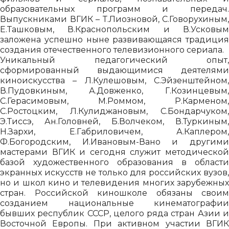
образовательных программ и передач.
Выпускниками ВГИК – Т.Лиозновой, С.Говорухиным,
Е.Ташковым, В.Краснопольским и В.Усковым
заложена успешно ныне развивающаяся традиция
создания отечественного телевизионного сериала.
Уникальный педагогический опыт,
сформированный выдающимися деятелями
киноискусства – Л.Кулешовым, С.Эйзенштейном,
В.Пудовкиным, А.Довженко, Г.Козинцевым,
С.Герасимовым, М.Роммом, Р.Карменом,
С.Ростоцким, Л.Кулиджановым, С.Бондарчуком,
Э.Тиссэ, Ан.Головней, Б.Волчеком, В.Туркиным,
Н.Зархи, Е.Габриловичем, А.Каплером,
Ф.Богородским, И.Ивановым-Вано и другими
мастерами ВГИК и сегодня служит методической
базой художественного образования в области
экранных искусств не только для российских вузов,
но и школ кино и телевидения многих зарубежных
стран. Российской киношколе обязаны своим
созданием национальные кинематографии
бывших республик СССР, целого ряда стран Азии и
Восточной Европы. При активном участии ВГИК