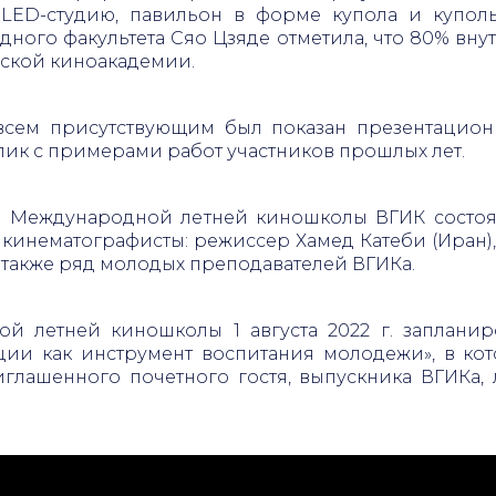
к LED-студию, павильон в форме купола и купо
ного факультета Сяо Цзяде отметила, что 80% вну
нской киноакадемии.
всем присутствующим был показан презентацио
ик с примерами работ участников прошлых лет.
 Международной летней киношколы ВГИК состоят
кинематографисты: режиссер Хамед Катеби (Иран)
 также ряд молодых преподавателей ВГИКа.
ой летней киношколы 1 августа 2022 г. заплан
ации как инструмент воспитания молодежи», в кот
иглашенного почетного гостя, выпускника ВГИКа, 