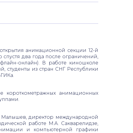
я открытия анимационной секции 12-й
спустя два года после ограничений,
флайн-онлайн). В работе киношколе
й, студенты из стран СНГ Республики
ВГИКа.
ие короткометражных анимационных
уппами.
С. Малышев, директор международной
дической работе М.А. Сакварелидзе,
 анимации и компьютерной графики