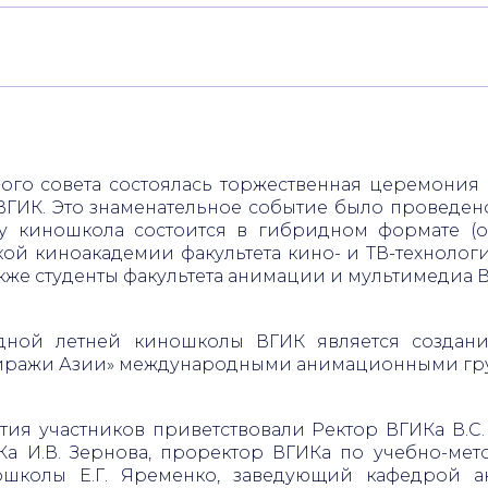
ёного совета состоялась торжественная церемони
ИК. Это знаменательное событие было проведено 
ду киношкола состоится в гибридном формате (о
ой киноакадемии факультета кино- и ТВ-технологи
акже студенты факультета анимации и мультимедиа 
дной летней киношколы ВГИК является создан
 миражи Азии» международными анимационными гр
ия участников приветствовали Ректор ВГИКа В.
 И.В. Зернова, проректор ВГИКа по учебно-мето
ошколы Е.Г. Яременко, заведующий кафедрой