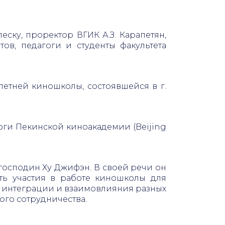
ску, проректор ВГИК А.З. Карапетян,
ов, педагоги и студенты факультета
етней киношколы, состоявшейся в г.
оги Пекинской киноакадемии (Beijing
осподин Ху Джифэн. В своей речи он
ть участия в работе киношколы для
й интеграции и взаимовлияния разных
ого сотрудничества.