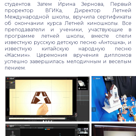
студентов. Затем Ирина Зернова, Первый
проректор ВГИКа, Директор Летней
Международной школы, вручила сертификаты
об окончании курса Летней киношколы. Все
преподаватели и ученики, участвующие в
программе летней школы, вместе спели
известную русскую детскую песню «Антошка», и
известную китайскую народную песню
«Жасмин». Церемония вручения дипломов
успешно завершилась мелодичным и веселым
пением.