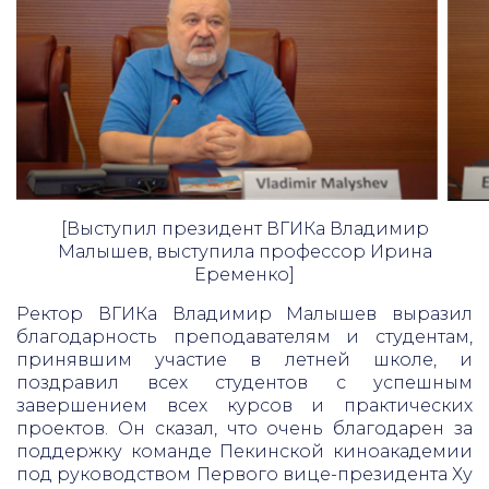
[Выступил президент ВГИКа Владимир
Малышев, выступила профессор Ирина
Еременко]
Ректор ВГИКа Владимир Малышев выразил
благодарность преподавателям и студентам,
принявшим участие в летней школе, и
поздравил всех студентов с успешным
завершением всех курсов и практических
проектов. Он сказал, что очень благодарен за
поддержку команде Пекинской киноакадемии
под руководством Первого вице-президента Ху