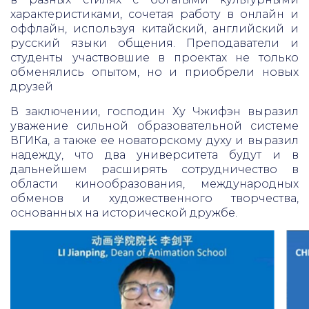
характеристиками, сочетая работу в онлайн и
оффлайн, используя китайский, английский и
русский языки общения. Преподаватели и
студенты участвовшие в проектах не только
обменялись опытом, но и приобрели новых
друзей
В заключении, господин Ху Чжифэн выразил
уважение сильной образовательной системе
ВГИКа, а также ее новаторскому духу и выразил
надежду, что два университета будут и в
дальнейшем расширять сотрудничество в
области кинообразования, международных
обменов и художественного творчества,
основанных на исторической дружбе.