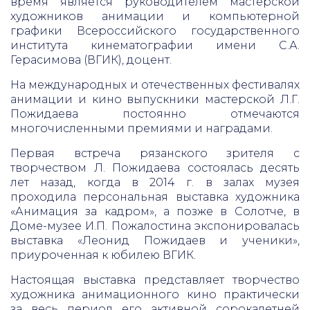
время является руководителем мастерской
художников анимации и компьютерной
графики Всероссийского государственного
института кинематографии имени С.А.
Герасимова (ВГИК), доцент.
На международных и отечественных фестивалях
анимации и кино выпускники мастерской Л.Г.
Пожидаева постоянно отмечаются
многочисленными премиями и наградами.
Первая встреча рязанского зрителя с
творчеством Л. Пожидаева состоялась десять
лет назад, когда в 2014 г. в залах музея
проходила персональная выставка художника
«Анимация за кадром», а позже в Солотче, в
Доме-музее И.П. Пожалостина экспонировалась
выставка «Леонид Пожидаев и ученики»,
приуроченная к юбилею ВГИК.
Настоящая выставка представляет творчество
художника анимационного кино практически
за весь период его активной сорокалетней