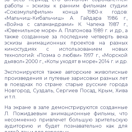
работы – эскизы к ранним фильмам студии
«Союзмультфильм» конца 1980-х годов:
«Мальчиш-Кибальчиш» А. Гайдара 1986 г.,
«Война с саламандрами» К. Чапека 1987 г.,
«Ювенильное море» А. Платонова 1989 г. и др., а
также созданные за последние четверть века
эскизы анимационных проектов на разных
киностудиях с использованием новых
технологий: «Поэма о любви» 1997 г., «Морской
дьявол» 2000 г., «Коты уходят в море» 2014 г. и др.
Экспонируются также авторские живописные
произведения и путевые зарисовки разных лет
в поездках по стране: старые русские города
Новгород, Суздаль, Сергиев Посад, Крым, Хива
и т.п.
На экране в зале демонстрируются созданные
Л. Пожидаевым анимационные фильмы, что
несомненно привлечет большую зрительскую
аудиторию и будет познавательно как для