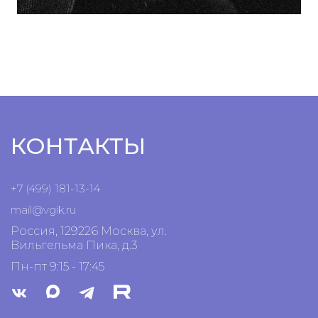
КОНТАКТЫ
+7 (499) 181-13-14
mail@vgik.
ru
Россия, 129226 Москва, ул.
Вильгельма Пика, д.3
Пн-пт 9:15 - 17:45