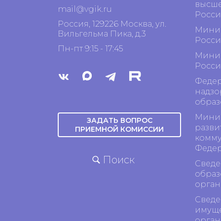
высше
mail@vgik.
ru
Росси
Россия, 129226 Москва, ул.
Минис
Вильгельма Пика, д.3
Росси
Пн-пт 9:15 - 17:45
Минис
Росси
Федер
надзо
образ
Минис
ЗАДАТЬ ВОПРОС
разви
ПРИЕМНОЙ КОМИССИИ
комму
Феде
Поиск
Сведе
образ
орган
Сведе
имуще
орган