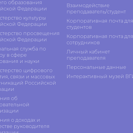
го образования
Взаимодействие
йской Федерации
преподаватель/студент
терство культуры
Корпоративная почта дл
йской Федерации
студентов
терство просвещения
Корпоративная почта дл
йской Федерации
сотрудников
альная служба по
Личный кабинет
ру в сфере
преподавателя
ования и науки
Персональные данные
терство цифрового
Интерактивный музей ВГ
тия, связи и массовых
никаций Российской
рации
ния об
овательной
изации
ния о доходах и
стве руководителя
изации