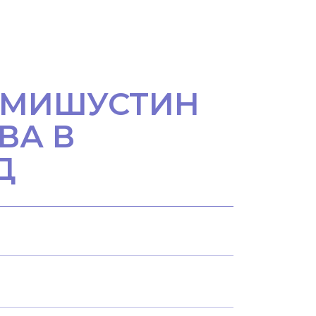
. МИШУСТИН
ВА В
Д