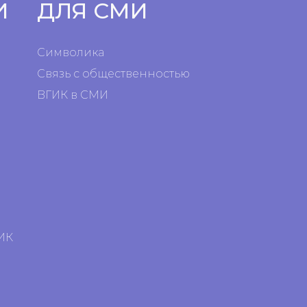
И
ДЛЯ СМИ
Символика
Связь с общественностью
ВГИК в СМИ
я
я
ИК