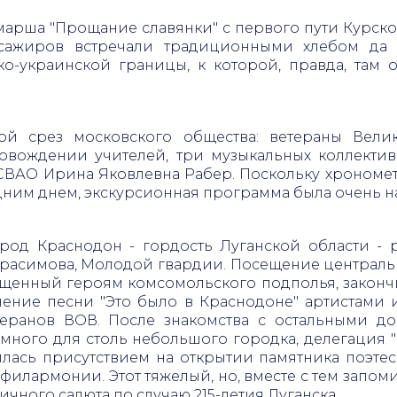
арша "Прощание славянки" с первого пути Курског
ссажиров встречали традиционными хлебом да с
о-украинской границы, к которой, правда, там о
ой срез московского общества: ветераны Вели
овождении учителей, три музыкальных коллектива
т СВАО Ирина Яковлевна Рабер. Поскольку хрономет
ним днем, экскурсионная программа была очень н
род Краснодон - гордость Луганской области - 
ерасимова, Молодой гвардии. Посещение централь
ященный героям комсомольского подполья, законч
ение песни "Это было в Краснодоне" артистами и
еранов ВОВ. После знакомства с остальными до
 много для столь небольшого городка, делегация "
лась присутствием на открытии памятника поэтес
 филармонии. Этот тяжелый, но, вместе с тем запо
чного салюта по случаю 215-летия Луганска.