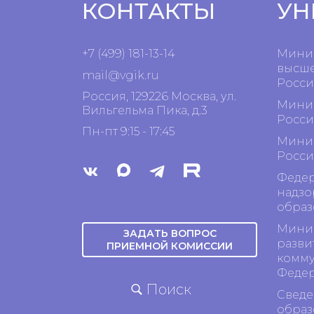
КОНТАКТЫ
УН
+7 (499) 181-13-14
Минис
высше
mail@vgik.
ru
Росси
Россия, 129226 Москва, ул.
Минис
Вильгельма Пика, д.3
Росси
Пн-пт 9:15 - 17:45
Минис
Росси
Федер
надзо
образ
Минис
ЗАДАТЬ ВОПРОС
разви
ПРИЕМНОЙ КОМИССИИ
комму
Феде
Поиск
Сведе
образ