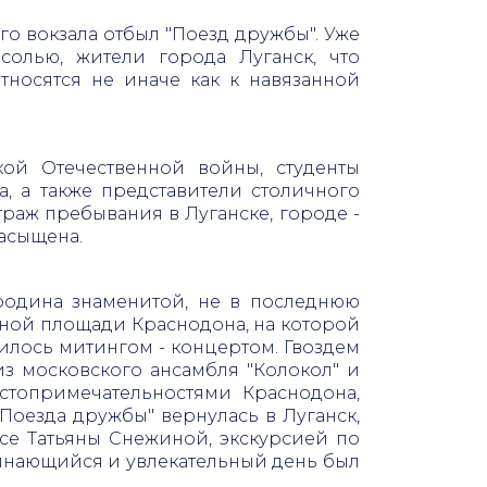
о вокзала отбыл "Поезд дружбы". Уже
олью, жители города Луганск, что
тносятся не иначе как к навязанной
кой Отечественной войны, студенты
, а также представители столичного
раж пребывания в Луганске, городе -
асыщена.
родина знаменитой, не в последнюю
ной площади Краснодона, на которой
илось митингом - концертом. Гвоздем
з московского ансамбля "Колокол" и
стопримечательностями Краснодона,
Поезда дружбы" вернулась в Луганск,
се Татьяны Снежиной, экскурсией по
минающийся и увлекательный день был