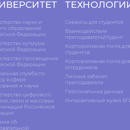
ИВЕРСИТЕТ
ТЕХНОЛОГИ
терство науки и
Сервисы для студентов
го образования
Взаимодействие
йской Федерации
преподаватель/студент
терство культуры
Корпоративная почта дл
йской Федерации
студентов
терство просвещения
Корпоративная почта дл
йской Федерации
сотрудников
альная служба по
Личный кабинет
ру в сфере
преподавателя
ования и науки
Персональные данные
терство цифрового
Интерактивный музей ВГ
тия, связи и массовых
никаций Российской
рации
ния об
овательной