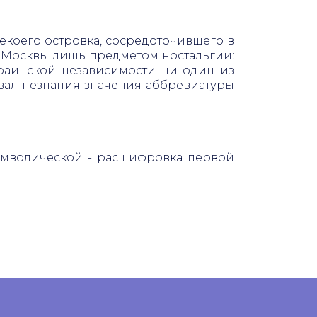
некоего островка, сосредоточившего в
й Москвы лишь предметом ностальгии:
украинской независимости ни один из
овал незнания значения аббревиатуры
символической - расшифровка первой