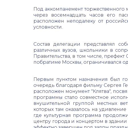
Под аккомпанемент торжественного м
через восемнадцать часов его па
расположен неподалеку от российск
условности.
Состав делегации представлял соб
различных вузов, школьники в сопр
Правительства, в том числе, префек
побратиме Москвы, ограничивался од
Первым пунктом назначения был го
очередь благодаря фильму Сергея Г
расположен монумент "Клятва", посв
программы стало совместное исполн
внушительной группой местных вет
которых там оказалось на удивление
где культурная программа продолжи
центру города и концертом в здании
эффектно завершен под залпы праздни