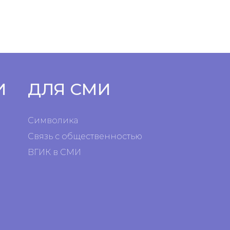
И
ДЛЯ СМИ
Символика
Связь с общественностью
ВГИК в СМИ
я
я