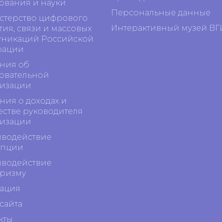
ования и науки
Персональные данные
терство цифрового
Интерактивный музей ВГ
тия, связи и массовых
никаций Российской
рации
ния об
овательной
изации
ния о доходах и
стве руководителя
изации
водействие
упции
водействие
ризму
ация
сайта
кты