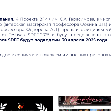
спания.
4 Проекта ВГИК им. С.А. Герасимова, в чис
(актёрская мастерская профессора Фокина В.П.) 
 профессора Фёдорова А.Л.) прошли официальны
lm Festival» SDFF-2025 и будут представлены к 
рса SDFF будут подведены 30 апреля 2025 года.
и достижениями и пожелаем им высших призовых м