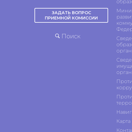
образ
Минис
ЗАДАТЬ ВОПРОС
разви
ПРИЕМНОЙ КОМИССИИ
комму
Феде
Поиск
Сведе
образ
орган
Сведе
имуще
орган
Проти
корр
Проти
терро
Навиг
Карта 
Конта