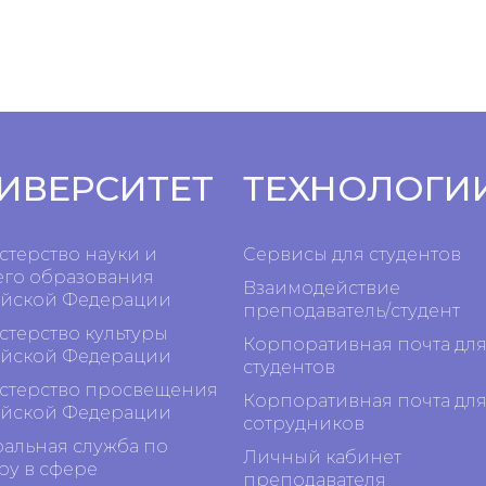
ИВЕРСИТЕТ
ТЕХНОЛОГИ
терство науки и
Сервисы для студентов
го образования
Взаимодействие
йской Федерации
преподаватель/студент
терство культуры
Корпоративная почта дл
йской Федерации
студентов
терство просвещения
Корпоративная почта дл
йской Федерации
сотрудников
альная служба по
Личный кабинет
ру в сфере
преподавателя