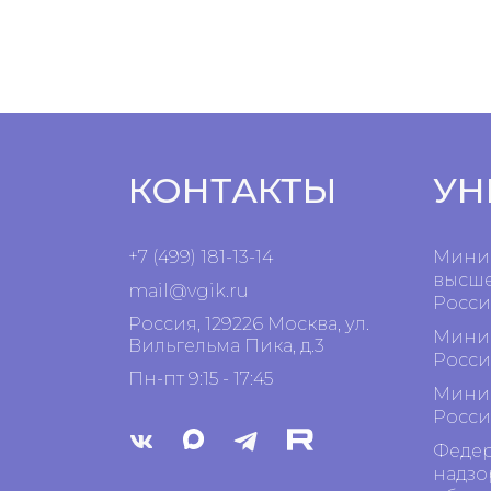
КОНТАКТЫ
УН
+7 (499) 181-13-14
Минис
высше
mail@vgik.
ru
Росси
Россия, 129226 Москва, ул.
Минис
Вильгельма Пика, д.3
Росси
Пн-пт 9:15 - 17:45
Минис
Росси
Федер
надзо