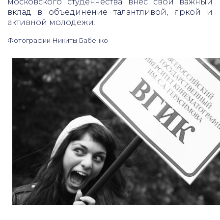
московского студенчества внес свой важный
вклад в объединение талантливой, яркой и
активной молодежи.
Фотографии Никиты Бабенко