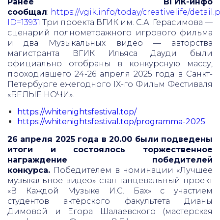
Ранее ВГИК-инфо
сообщал
:
https://vgik.info/today/creativelife/detail
ID=13931
Три проекта ВГИК им. С.А. Герасимова —
сценарий полнометражного игрового фильма
и два Музыкальных видео — авторства
магистранта ВГИК Ильяса Дауди были
официально отобраны в конкурсную массу,
проходившего 24-26 апреля 2025 года в Санкт-
Петербурге ежегодного IX-го Фильм Фестиваля
«БЕЛЫЕ НОЧИ».
https://whitenightsfestival.top/
https://whitenightsfestival.top/programma-2025
26 апреля 2025 года в 20.00 были подведены
итоги и состоялось торжественное
награждение победителей
конкурса.
Победителем в номинации «Лучшее
музыкальное видео» стал танцевальный проект
«В Каждой Музыке И.С. Бах» с участием
студентов актёрского факультета Дианы
Димовой и Егора Шалаевского (мастерская