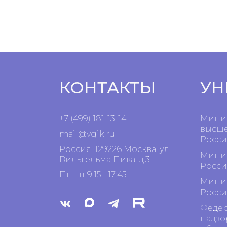
КОНТАКТЫ
УН
+7 (499) 181-13-14
Минис
высше
mail@vgik.
ru
Росси
Россия, 129226 Москва, ул.
Минис
Вильгельма Пика, д.3
Росси
Пн-пт 9:15 - 17:45
Минис
Росси
Федер
надзо