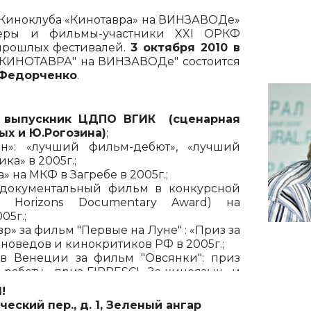
 «Киноклуба «Кинотавра» на ВИНЗАВОДе»
зеры и фильмы-участники XXI ОРКФ
 прошлых фестивалей.
3 октября 2010 в
"КИНОТАВРА" на ВИНЗАВОДе" состоится
 Федорченко
.
,
выпускник ЦДПО ВГИК (сценарная
ых и Ю.Рогозина)
;
н»: «лучший фильм-дебют», «лучший
ка» в 2005г.;
» на МКФ в Загребе в 2005г.;
документальный фильм в конкурсной
ce Horizons Documentary Award) на
05г.;
» за фильм "Первые на Луне" : «Приз за
новедов и кинокритиков РФ в 2005г.;
в Венеции за фильм "Овсянки": приз
работу», приз FIPRESCI «За киноязык» и
.;
!
ский пер., д. 1, Зеленый ангар