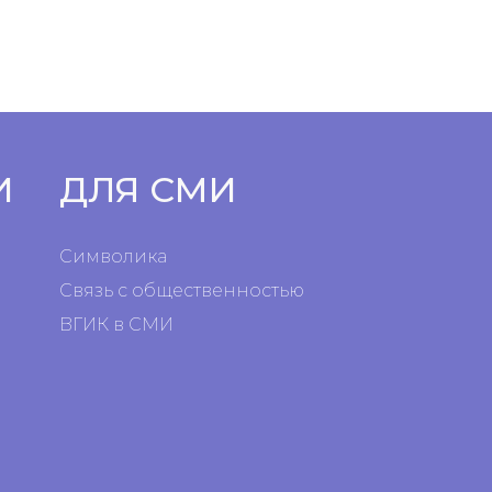
И
ДЛЯ СМИ
Символика
Связь с общественностью
ВГИК в СМИ
я
я