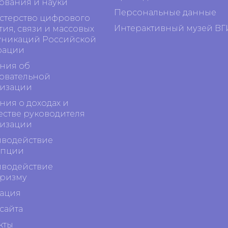
ования и науки
Персональные данные
терство цифрового
Интерактивный музей ВГ
тия, связи и массовых
никаций Российской
рации
ния об
овательной
изации
ния о доходах и
стве руководителя
изации
водействие
упции
водействие
ризму
ация
сайта
кты