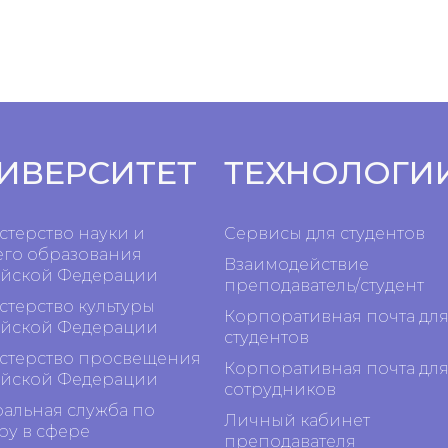
ИВЕРСИТЕТ
ТЕХНОЛОГИ
терство науки и
Сервисы для студентов
го образования
Взаимодействие
йской Федерации
преподаватель/студент
терство культуры
Корпоративная почта дл
йской Федерации
студентов
терство просвещения
Корпоративная почта дл
йской Федерации
сотрудников
альная служба по
Личный кабинет
ру в сфере
преподавателя