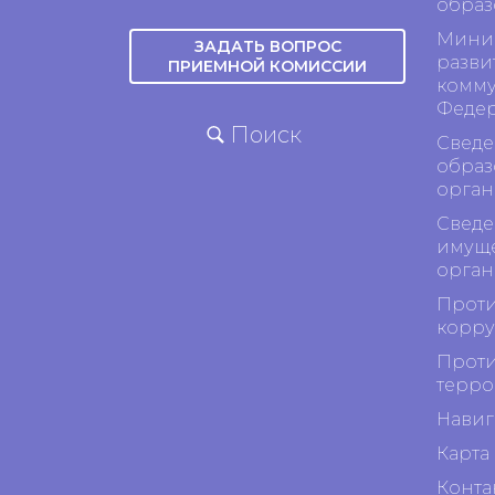
образ
Минис
ЗАДАТЬ ВОПРОС
разви
ПРИЕМНОЙ КОМИССИИ
комму
Феде
Поиск
Сведе
образ
орган
Сведе
имуще
орган
Проти
корр
Проти
терро
Навиг
Карта 
Конта