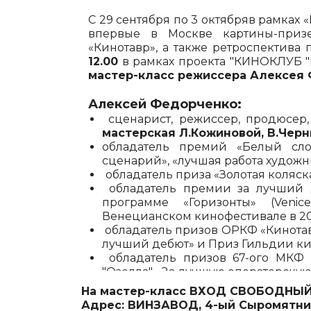
С 29 сентября по 3 октябряв рамках
впервые в Москве картины-при
«Кинотавр», а также ретроспектива
12.00
в рамках проекта "КИНОКЛУБ 
мастер-класс режиссера Алексея
Алексей Федорченко:
сценарист, режиссер, продюсер
мастерская Л.Кожиновой, В.Черн
обладатель премий «Белый сло
сценарий», «лучшая работа художни
обладатель приза «Золотая коляска
обладатель премии за лучший 
программе «Горизонты» (Veni
Венецианском кинофестивале в 20
обладатель призов ОРКФ «Кинотавр
лучший дебют» и Приз Гильдии ки
обладатель призов 67-ого МКФ 
"Озелла" «За лучшую операторскую 
приз экуменического жюри в 2010г
На мастер-класс ВХОД СВОБОДНЫЙ
Адрес: ВИНЗАВОД, 4-ый Сыромятниче