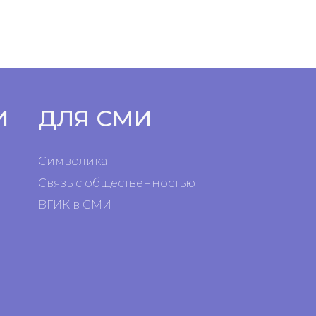
И
ДЛЯ СМИ
Символика
Связь с общественностью
ВГИК в СМИ
я
я