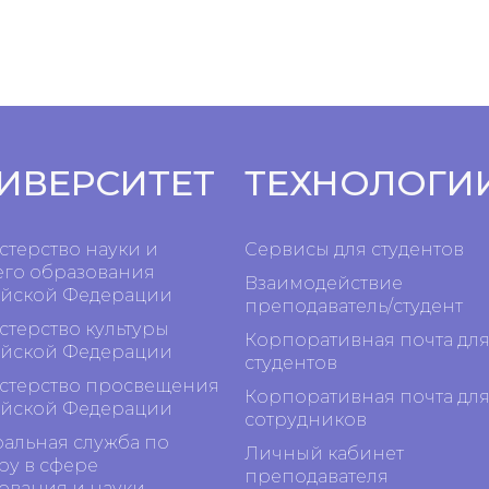
ИВЕРСИТЕТ
ТЕХНОЛОГИ
терство науки и
Сервисы для студентов
го образования
Взаимодействие
йской Федерации
преподаватель/студент
терство культуры
Корпоративная почта дл
йской Федерации
студентов
терство просвещения
Корпоративная почта дл
йской Федерации
сотрудников
альная служба по
Личный кабинет
ру в сфере
преподавателя
ования и науки