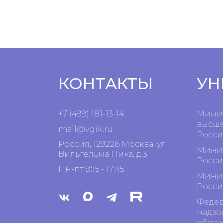
КОНТАКТЫ
УН
+7 (499) 181-13-14
Минис
высше
mail@vgik.
ru
Росси
Россия, 129226 Москва, ул.
Минис
Вильгельма Пика, д.3
Росси
Пн-пт 9:15 - 17:45
Минис
Росси
Федер
надзо
образ