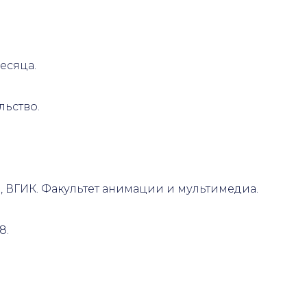
есяца.
ьство.
.3, ВГИК. Факультет анимации и мультимедиа.
8.