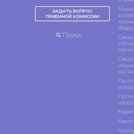
Минис
ЗАДАТЬ ВОПРОС
разви
ПРИЕМНОЙ КОМИССИИ
комму
Феде
Поиск
Сведе
образ
орган
Сведе
имуще
орган
Проти
корр
Проти
терро
Навиг
Карта 
Конта