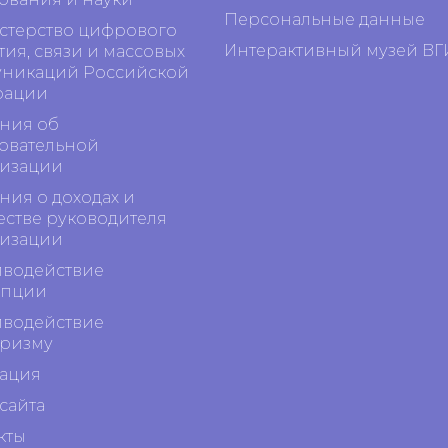
Персональные данные
терство цифрового
Интерактивный музей ВГ
тия, связи и массовых
никаций Российской
рации
ния об
овательной
изации
ния о доходах и
стве руководителя
изации
водействие
упции
водействие
ризму
ация
сайта
кты