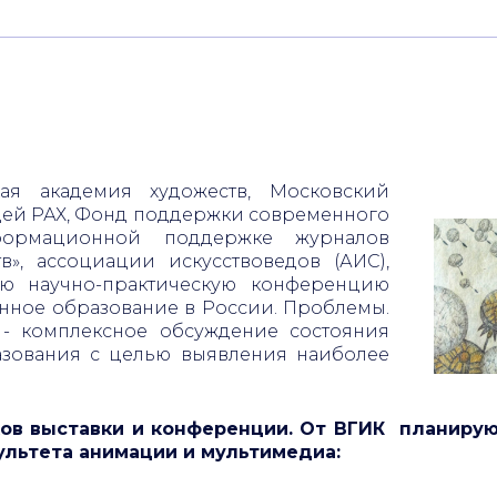
кая академия художеств, Московский
ей РАХ, Фонд поддержки современного
нформационной поддержке журналов
тв», ассоциации искусствоведов (АИС),
ую научно-практическую конференцию
нное образование в России. Проблемы.
- комплексное обсуждение состояния
азования с целью выявления наиболее
в их решения
.
ков выставки и конференции.
От ВГИК планирую
остоится выставка дипломных работ
ультета анимации и мультимедиа:
дожественных вузов «Арт проект.