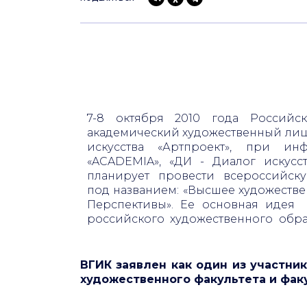
7-8 октября 2010 года
Российс
академический художественный лиц
искусства «Артпроект», при и
«
ACADEMIA
», «ДИ - Диалог искусс
планирует провести
всероссийск
под названием:
«Высшее художестве
Перспективы
»
. Ее основная идея 
российского художественного обр
актуальных задач и поиску варианто
ВГИК заявлен как один из участни
В рамках этой конференции
с
художественного факультета и фак
выпускников 17 российских ху
Диплом-2010».