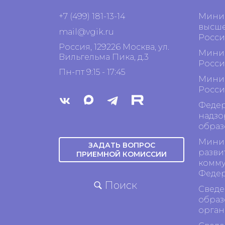
+7 (499) 181-13-14
Минис
высше
mail@vgik.
ru
Росси
Россия, 129226 Москва, ул.
Минис
Вильгельма Пика, д.3
Росси
Пн-пт 9:15 - 17:45
Минис
Росси
Федер
надзо
образ
Минис
ЗАДАТЬ ВОПРОС
разви
ПРИЕМНОЙ КОМИССИИ
комму
Феде
Поиск
Сведе
образ
орган