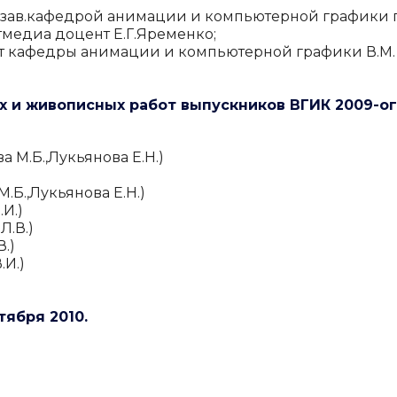
, зав.кафедрой анимации и компьютерной графики
медиа доцент Е.Г.Яременко;
т кафедры анимации и компьютерной графики В.М.
 и живописных работ выпускников ВГИК 2009-ог
 М.Б.,Лукьянова Е.Н.)
.Б.,Лукьянова Е.Н.)
И.)
Л.В.)
.)
.И.)
тября 2010.