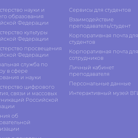
терство науки и
Сервисы для студентов
го образования
Взаимодействие
йской Федерации
преподаватель/студент
терство культуры
Корпоративная почта дл
йской Федерации
студентов
терство просвещения
Корпоративная почта дл
йской Федерации
сотрудников
альная служба по
Личный кабинет
ру в сфере
преподавателя
ования и науки
Персональные данные
терство цифрового
Интерактивный музей ВГ
тия, связи и массовых
никаций Российской
рации
ния об
овательной
изации