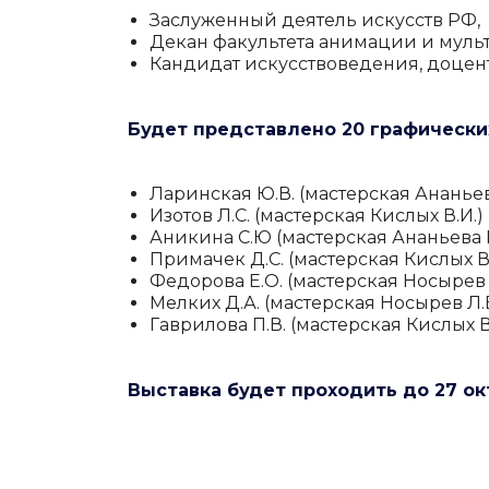
Заслуженный деятель искусств РФ
Декан факультета анимации и мульт
Кандидат искусствоведения, доцен
Будет представлено 20 графических
Ларинская Ю.В. (мастерская Ананьева
Изотов Л.С. (мастерская
Кислых В.И.)
Аникина С.Ю (мастерская
Ананьева М
Примачек Д.С.
(мастерская
Кислых В.
Федорова Е.О. (мастерская
Носырев 
Мелких Д.А. (мастерская
Носырев Л.В
Гаврилова П.В.
(мастерская
Кислых В
Выставка будет проходить до 27 ок