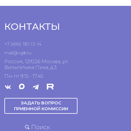
обладатель главного приза Международного 
"Святая Анна" за дипломный фильм "Сколько стои
обладатель специального приза жюри за режи
кинофестивале в Выборге за фильм "Детям до 16.
КОНТАКТЫ
обладатель приза за "Лучший фильм" и "Приза
симпатий" на Первом Одесском Международн
за фильм "Детям до 16..."
+7 (499) 181-13-14
mail@vgik.
ru
Россия, 129226 Москва, ул.
Вильгельма Пика, д.3
Пн-пт 9:15 - 17:45
ЗАДАТЬ ВОПРОС
ПРИЕМНОЙ КОМИССИИ
Поиск