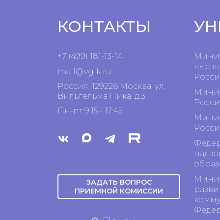
КОНТАКТЫ
УН
+7 (499) 181-13-14
Минис
высше
mail@vgik.
ru
Росси
Россия, 129226 Москва, ул.
Минис
Вильгельма Пика, д.3
Росси
Пн-пт 9:15 - 17:45
Минис
Росси
Федер
надзо
образ
Минис
ЗАДАТЬ ВОПРОС
разви
ПРИЕМНОЙ КОМИССИИ
комму
Феде