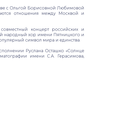
лаве с Ольгой Борисовной Любимовой
ваются отношения между Москвой и
 совместный концерт российских и
ий народный хор имени Пятницкого и
популярный символ мира и единства.
исполнении Руслана Осташко «Солнце
матографии имени С.А. Герасимова,