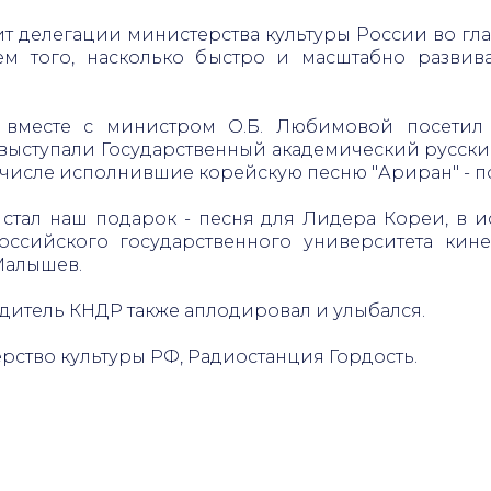
зит делегации министерства культуры России во г
м того, насколько быстро и масштабно разви
вместе с министром О.Б. Любимовой посетил
е выступали Государственный академический русск
ом числе исполнившие корейскую песню "Ариран" - 
стал наш подарок - песня для Лидера Кореи, в 
ссийского государственного университета кине
Малышев.
одитель КНДР также аплодировал и улыбался.
ерство культуры РФ, Радиостанция Гордость.