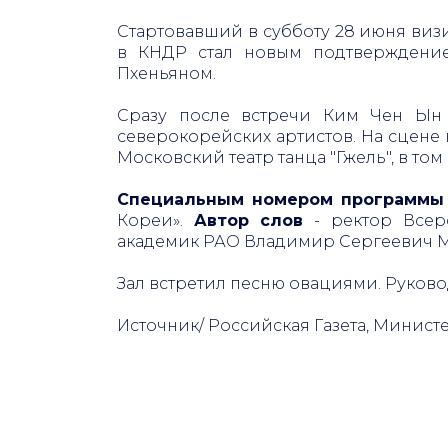
Стартовавший в субботу 28 июня ви
в КНДР стал новым подтверждение
Пхеньяном.
Сразу после встречи Ким Чен Ын 
северокорейских артистов. На сцен
Московский театр танца "Гжель", в т
Специальным номером программы
Кореи».
Автор слов
- ректор Всеро
академик РАО Владимир Сергеевич 
Зал встретил песню овациями. Руков
Источник/ Российская Газета, Минист