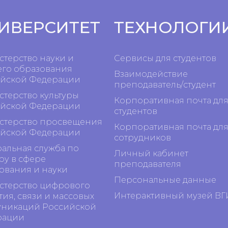
ИВЕРСИТЕТ
ТЕХНОЛОГИ
терство науки и
Сервисы для студентов
го образования
Взаимодействие
йской Федерации
преподаватель/студент
терство культуры
Корпоративная почта дл
йской Федерации
студентов
терство просвещения
Корпоративная почта дл
йской Федерации
сотрудников
альная служба по
Личный кабинет
ру в сфере
преподавателя
ования и науки
Персональные данные
терство цифрового
Интерактивный музей ВГ
тия, связи и массовых
никаций Российской
рации