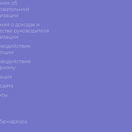
ния об
овательной
изации
ния о доходах и
стве руководителя
изации
водействие
упции
водействие
ризму
ация
сайта
кты
обрнадзора