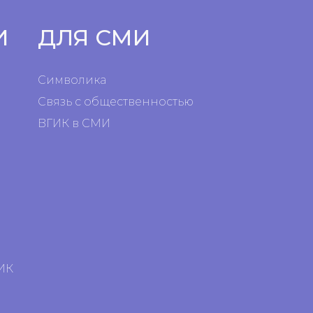
И
ДЛЯ СМИ
Символика
Связь с общественностью
ВГИК в СМИ
я
я
ИК