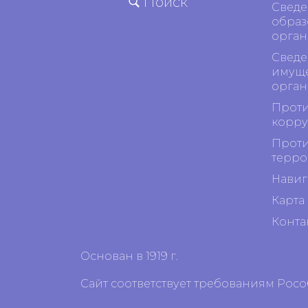
Поиск
Сведе
образ
орган
Сведе
имуще
орган
Проти
корр
Проти
терро
Навиг
Карта 
Конта
Основан в 1919 г.
Сайт соответствует требованиям Рос