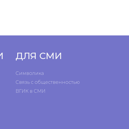
И
ДЛЯ СМИ
Символика
Связь с общественностью
ВГИК в СМИ
я
я