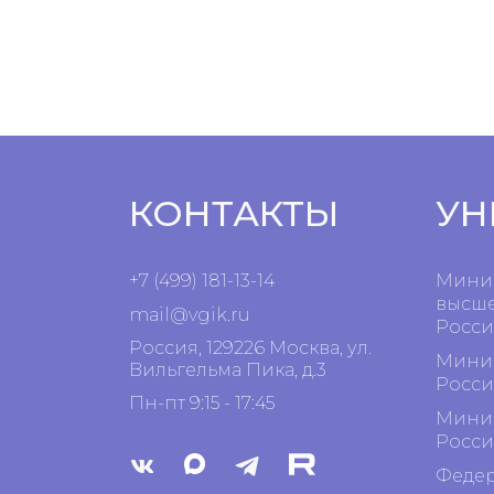
КОНТАКТЫ
УН
+7 (499) 181-13-14
Минис
высше
mail@vgik.
ru
Росси
Россия, 129226 Москва, ул.
Минис
Вильгельма Пика, д.3
Росси
Пн-пт 9:15 - 17:45
Минис
Росси
Федер