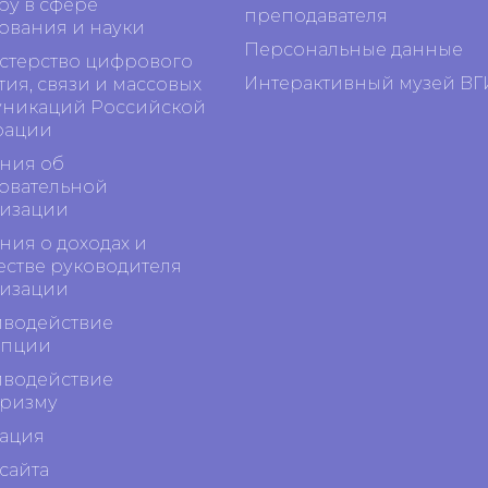
ру в сфере
преподавателя
ования и науки
Персональные данные
терство цифрового
Интерактивный музей ВГ
тия, связи и массовых
никаций Российской
рации
ния об
овательной
изации
ния о доходах и
стве руководителя
изации
водействие
упции
водействие
ризму
ация
сайта