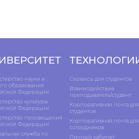
ИВЕРСИТЕТ
ТЕХНОЛОГИ
терство науки и
Сервисы для студентов
го образования
Взаимодействие
йской Федерации
преподаватель/студент
терство культуры
Корпоративная почта дл
йской Федерации
студентов
терство просвещения
Корпоративная почта дл
йской Федерации
сотрудников
альная служба по
Личный кабинет