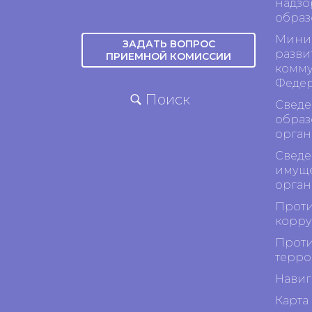
надзо
образ
Минис
ЗАДАТЬ ВОПРОС
разви
ПРИЕМНОЙ КОМИССИИ
комму
Феде
Поиск
Сведе
образ
орган
Сведе
имуще
орган
Проти
корр
Проти
терро
Навиг
Карта 