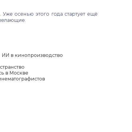
Уже осенью этого года стартует ещё
 желающие.
и ИИ в кинопроизводство
остранство
сь в Москве
кинематографистов