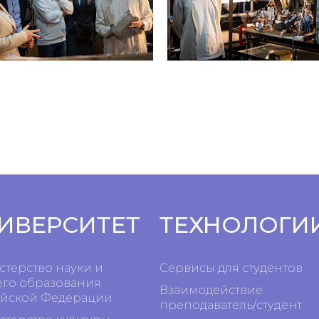
ИВЕРСИТЕТ
ТЕХНОЛОГИ
терство науки и
Сервисы для студентов
го образования
Взаимодействие
йской Федерации
преподаватель/студент