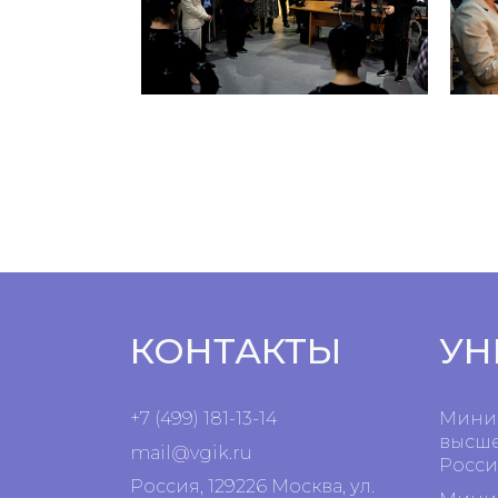
КОНТАКТЫ
УН
+7 (499) 181-13-14
Минис
высше
mail@vgik.
ru
Росси
Россия, 129226 Москва, ул.