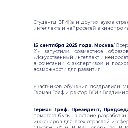
Студенты ВГИКа и других вузов стра
интеллекта и нейросетей в кинопроиз
15 сентября 2025 года, Москва
/ Все
21»
запустили совместное образов
«Искусственный интеллект и нейросе
в сочетании с экспертизой и подх
возможности для развития.
Участников обучения поздравили М
Герман Греф и ректор ВГИК Владими
Герман Греф, Президент, Председ
помогает быть на острие разработк
инженеров для всех отраслей и сфе
"Школы 21" и ВГИК. Теперь во ВГ