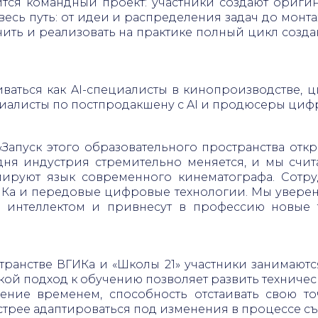
тся командный проект: участники создают оригин
весь путь: от идеи и распределения задач до мон
учить и реализовать на практике полный цикл созд
ваться как AI-специалисты в кинопроизводстве, 
ециалисты по постпродакшену с AI и продюсеры циф
 «Запуск этого образовательного пространства от
дня индустрия стремительно меняется, и мы счи
ируют язык современного кинематографа. Сотру
Ка и передовые цифровые технологии. Мы уверен
м интеллектом и привнесут в профессию новые 
ранстве ВГИКа и «Школы 21» участники занимаютс
ой подход к обучению позволяет развить техничес
ение временем, способность отстаивать свою т
стрее адаптироваться под изменения в процессе с