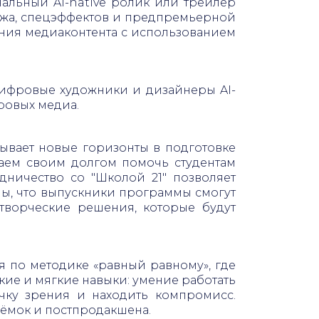
альный AI-native ролик или трейлер
тажа, спецэффектов и предпремьерной
ания медиаконтента с использованием
цифровые художники и дизайнеры AI-
ровых медиа.
крывает новые горизонты в подготовке
таем своим долгом помочь студентам
дничество со "Школой 21" позволяет
ы, что выпускники программы смогут
творческие решения, которые будут
я по методике «равный равному», где
кие и мягкие навыки: умение работать
очку зрения и находить компромисс.
ъёмок и постпродакшена.