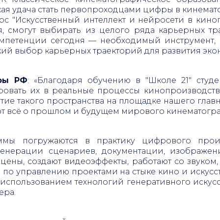
кая удача стать первопроходцами цифры в кинемат
с "Искусственный интеллект и нейросети в киноп
, смогут выбирать из целого ряда карьерных тр
мпетенции сегодня — необходимый инструмент, 
ий выбор карьерных траекторий для развития эко
уры РФ
: «Благодаря обучению в "Школе 21" студ
ировать их в реальные процессы кинопроизводства
ие такого пространства на площадке нашего главн
ют всё о прошлом и будущем мирового кинематогра
ммы погружаются в практику цифрового произ
генерации сценариев, документации, изображени
цены, создают видеоэффекты, работают со звуком,
 по управлению проектами на стыке кино и искусст
 использованием технологий генеративного искус
ера.