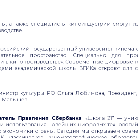
ны, а также специалисты киноиндустрии смогут и
водстве.
российский государственный университет кинемато
ательное пространство. Специально для про
ти в кинопроизводстве». Современные цифровые т
одами академической школы ВГИКа откроют для 
инистр культуры РФ Ольга Любимова, Президент,
р Малышев.
атель Правления Сбербанка
: «Школа 21" — уни
и и использования новейших цифровых технологий
р экономики страны. Сегодня мы открываем совме
ИК классическое кинематографическое образова