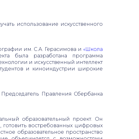
зучать использование искусственного
графии им. С.А. Герасимова и
«Школа
екта была разработана программа
ехнологии и искусственный интеллект
студентов и киноиндустрии широкие
 Председатель Правления Сбербанка
кальный образовательный проект. Он
, готовить востребованных цифровых
стное образовательное пространство
ние объединяется с возможностями