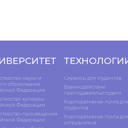
ИВЕРСИТЕТ
ТЕХНОЛОГИ
терство науки и
Сервисы для студентов
го образования
Взаимодействие
йской Федерации
преподаватель/студент
терство культуры
Корпоративная почта дл
йской Федерации
студентов
терство просвещения
Корпоративная почта дл
йской Федерации
сотрудников