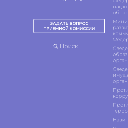
Федер
надзо
образ
Минис
ЗАДАТЬ ВОПРОС
разви
ПРИЕМНОЙ КОМИССИИ
комму
Феде
Поиск
Сведе
образ
орган
Сведе
имуще
орган
Проти
корр
Проти
терро
Навиг