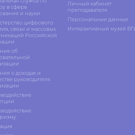
альная служба по
Личный кабинет
ру в сфере
преподавателя
ования и науки
Персональные данные
терство цифрового
Интерактивный музей ВГ
тия, связи и массовых
никаций Российской
рации
ния об
овательной
изации
ния о доходах и
стве руководителя
изации
водействие
упции
водействие
ризму
ация