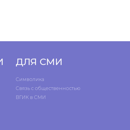
И
ДЛЯ СМИ
Символика
Связь с общественностью
ВГИК в СМИ
я
я