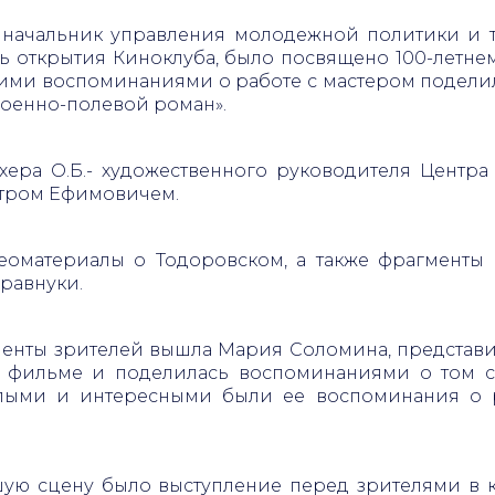
 начальник управления молодежной политики и т
 открытия Киноклуба, было посвящено 100-летн
ими воспоминаниями о работе с мастером поделилс
Военно-полевой роман».
ра О.Б.- художественного руководителя Центра
етром Ефимовичем.
еоматериалы о Тодоровском, а также фрагменты 
равнуки.
менты зрителей вышла Мария Соломина, представи
 фильме и поделилась воспоминаниями о том сча
плыми и интересными были ее воспоминания о 
 сцену было выступление перед зрителями в ка