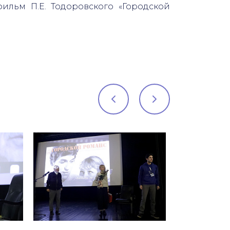
фильм П.Е. Тодоровского «Городской