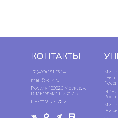
КОНТАКТЫ
УН
+7 (499) 181-13-14
Минис
высше
mail@vgik.
ru
Росси
Россия, 129226 Москва, ул.
Минис
Вильгельма Пика, д.3
Росси
Пн-пт 9:15 - 17:45
Минис
Росси