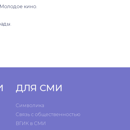
 Молодое кино.
рады.
И
ДЛЯ СМИ
Символика
Связь с общественностью
ВГИК в СМИ
я