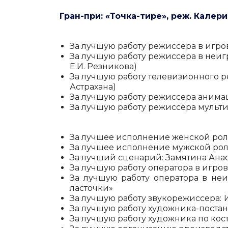
Гран-при: «Точка-тире», реж. Калер
За лучшую работу режиссера в игро
За лучшую работу режиссера в неиг
Е.И. Резникова)
За лучшую работу телевизионного р
Астрахана)
За лучшую работу режиссера анимац
За лучшую работу режиссёра мульти
За лучшее исполнение женской рол
За лучшее исполнение мужской ро
За лучший сценарий:
Замятина Ана
За лучшую работу оператора в игро
За лучшую работу оператора в неи
ласточки»
За лучшую работу звукорежиссера:
За лучшую работу художника-поста
За лучшую работу художника по кос