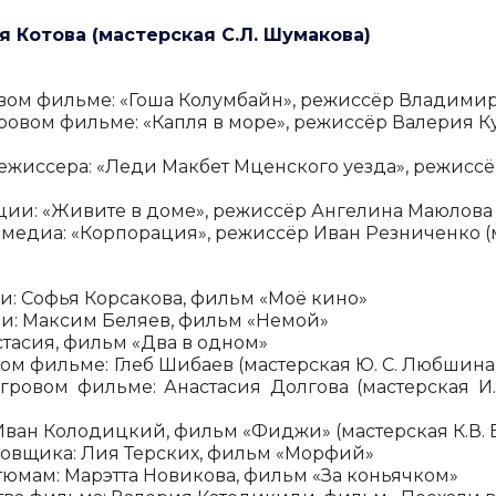
ия Котова (мастерская С.Л. Шумакова)
вом фильме: «Гоша Колумбайн», режиссёр Владимир
ровом фильме: «Капля в море», режиссёр Валерия Ку
ежиссера: «Леди Макбет Мценского уезда», режиссёр
ии: «Живите в доме», режиссёр Ангелина Маюлова (
медиа: «Корпорация», режиссёр Иван Резниченко (м
и:
Софья Корсакова
, фильм «
Моё кино
»
ли:
Максим Беляев
, фильм «
Немой
»
стасия
, фильм «
Два в одном
»
вом фильме:
Глеб Шибаев (мастерская Ю. С. Любшин
гровом фильме: Анастасия Долгова (мастерская И.С
Иван Колодицкий, фильм «Фиджи» (мастерская К.В.
новщика: Лия Терских, фильм «Морфий»
тюмам: Марэтта Новикова, фильм «За коньячком»