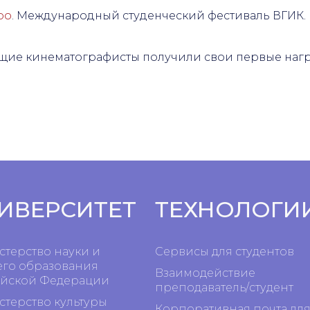
ро
. Международный студенческий фестиваль ВГИК.
ущие кинематографисты получили свои первые наг
ИВЕРСИТЕТ
ТЕХНОЛОГИ
терство науки и
Сервисы для студентов
го образования
Взаимодействие
йской Федерации
преподаватель/студент
терство культуры
Корпоративная почта дл