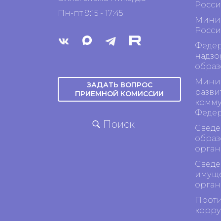
Росси
Пн-пт 9:15 - 17:45
Минис
Росси
Федер
надзо
образ
Минис
ЗАДАТЬ ВОПРОС
разви
ПРИЕМНОЙ КОМИССИИ
комму
Феде
Поиск
Сведе
образ
орган
Сведе
имуще
орган
Проти
корр