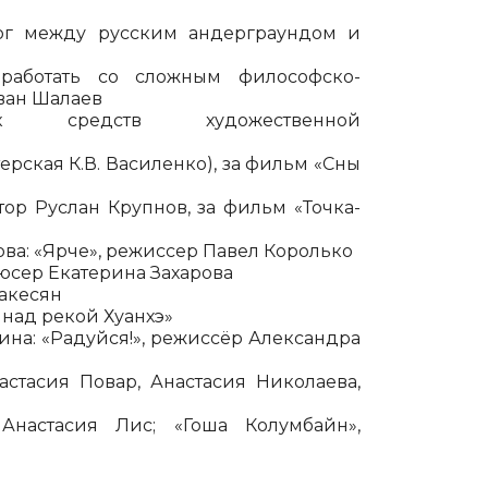
ог между русским андерграундом и
работать со сложным философско-
ван Шалаев
редств художественной
ская К.В. Василенко), за фильм «Сны
ор Руслан Крупнов, за фильм «Точка-
ва: «Ярче», режиссер Павел Королько
дюсер Екатерина Захарова
такесян
над рекой Хуанхэ»
на: «Радуйся!», режиссёр Александра
стасия Повар, Анастасия Николаева,
настасия Лис; «Гоша Колумбайн»,