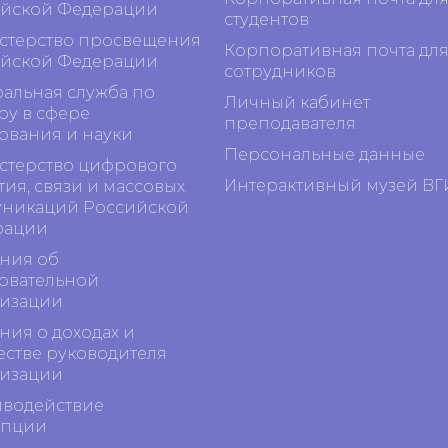
йской Федерации
студентов
терство просвещения
Корпоративная почта дл
йской Федерации
сотрудников
альная служба по
Личный кабинет
ру в сфере
преподавателя
ования и науки
Персональные данные
терство цифрового
Интерактивный музей ВГ
тия, связи и массовых
никаций Российской
рации
ния об
овательной
изации
ния о доходах и
стве руководителя
изации
водействие
упции