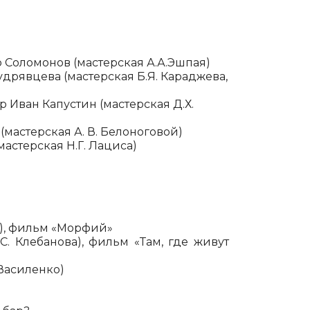
 Соломонов (мастерская А.А.Эшпая)
дрявцева (мастерская Б.Я. Караджева,
 Иван Капустин (мастерская Д.Х.
мастерская А. В. Белоноговой)
астерская Н.Г. Лациса)
а), фильм «Морфий»
. Клебанова), фильм «Там, где живут
 Василенко)