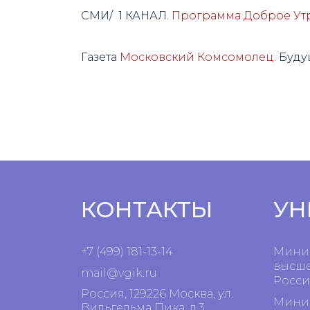
СМИ/ 1 КАНАЛ.
Программа Доброе Ут
Газета
Московский Комсомолец
. Буд
КОНТАКТЫ
УН
+7 (499) 181-13-14
Минис
высше
mail@vgik.
ru
Росси
Россия, 129226 Москва, ул.
Минис
Вильгельма Пика, д.3