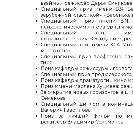
взаймы», режиссёр Дарья Синякова
Специальный приз имени В.Я. Б
зарубежной классикой»: «Варенька 
Специальный приз имени В.Я. 
психологическим литературным мат
Специальный приз им
выразительности»: «Ожидание», ре
Специальный приз имени Ю.А. Миха
моего отца»
Специальный приз профессиональн
тире»
Приз кафедры режиссуры игрового 
Специальный приз продюсерского фа
Приз кафедры драматургии кино им
Приз имени Марлена Хуциева: режис
За открытие новых горизонтов в ц
Семенова
Специальный диплом в номинации 
Валерия Гаврилова
Приз за лучший фильм по мнен
режиссёр Владимир Соломонов