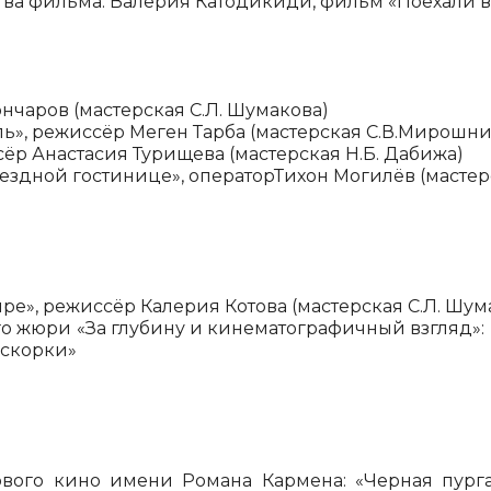
тва фильма:
Валерия Катодикиди
,
фильм «Поехали в
ончаров (мастерская С.Л. Шумакова)
бель», режиссёр Меген Тарба (мастерская С.В.Мирош
ёр Анастасия Турищева (мастерская Н.Б. Дабижа)
уездной гостинице», операторТихон Могилёв (мастер
ре», режиссёр Калерия Котова (мастерская С.Л. Шум
 жюри «За глубину и кинематографичный взгляд»: 
искорки»
ого кино имени Романа Кармена: «Черная пурга