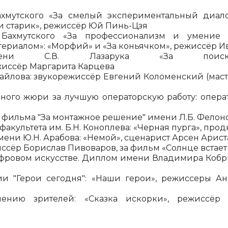
ахмутского «За смелый экспериментальный диал
и старик», режиссёр Юй Пинь-Цзя
Бахмутского «За профессионализм и умение 
ериалом»: «Морфий» и «За коньячком», режиссёр И
ени С.В. Лазарука «За поиск с
жиссёр Маргарита Карцева
йлова: звукорежиссёр Евгений Коломенский (мастер
ого жюри за лучшую операторскую работу: операт
фильма "За монтажное решение" имени Л.Б. Фелоно
культета им. Б.Н. Коноплева: «Черная пурга», про
ени Ю.Н. Арабова: «Немой», сценарист Арсен Арис
сёр Борислав Пивоваров, за фильм «Солнце встает 
ифровом искусстве. Диплом имени Владимира Кобри
"Герои сегодня": «Наши герои», режиссеры Ана
ию зрителей: «Сказка искорки», режиссёр А