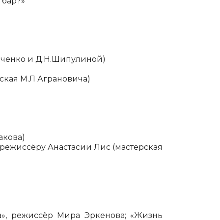
 бар?»
ниченко и Д.Н.Шипулиной)
ская М.Л Аграновича)
акова)
режиссёру Анастасии Лис (мастерская
», режиссёр Мира Эркенова; «Жизнь