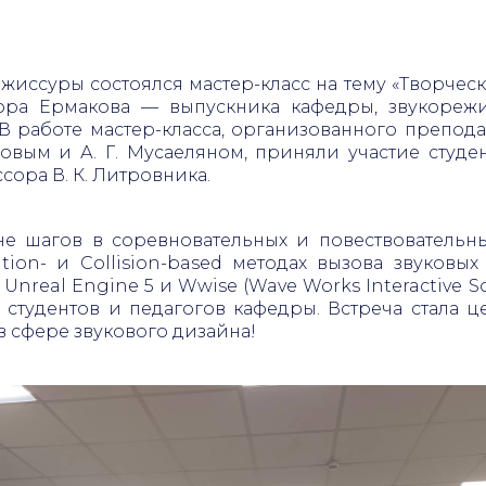
режиссуры состоялся мастер-класс на тему «Творчес
ора Ермакова — выпускника кафедры, звукорежи
 В работе мастер-класса, организованного препод
ковым и А. Г. Мусаеляном, приняли участие студе
сора В. К. Литровника.
йне шагов в соревновательных и повествовательны
ation- и Collision-based методах вызова звуковы
Unreal Engine 5 и Wwise (Wave Works Interactive S
 студентов и педагогов кафедры. Встреча стала ц
 сфере звукового дизайна!