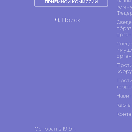
разви
ПРИЕМНОЙ КОМИССИИ
комму
Феде
Поиск
Сведе
образ
орган
Сведе
имуще
орган
Проти
корр
Проти
терро
Навиг
Карта 
Конта
Основан в 1919 г.