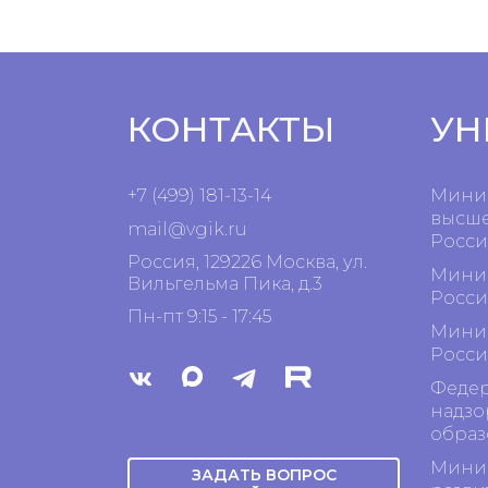
КОНТАКТЫ
УН
+7 (499) 181-13-14
Минис
высше
mail@vgik.
ru
Росси
Россия, 129226 Москва, ул.
Минис
Вильгельма Пика, д.3
Росси
Пн-пт 9:15 - 17:45
Минис
Росси
Федер
надзо
образ
Минис
ЗАДАТЬ ВОПРОС