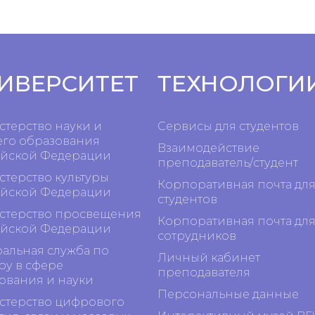
ИВЕРСИТЕТ
ТЕХНОЛОГИ
терство науки и
Сервисы для студентов
го образования
Взаимодействие
йской Федерации
преподаватель/студент
терство культуры
Корпоративная почта дл
йской Федерации
студентов
терство просвещения
Корпоративная почта дл
йской Федерации
сотрудников
альная служба по
Личный кабинет
ру в сфере
преподавателя
ования и науки
Персональные данные
терство цифрового