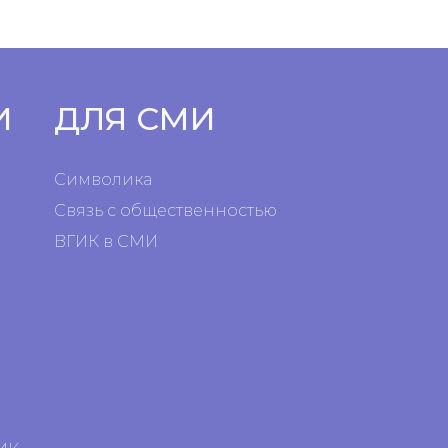
И
ДЛЯ СМИ
Символика
Связь с общественностью
ВГИК в СМИ
я
я