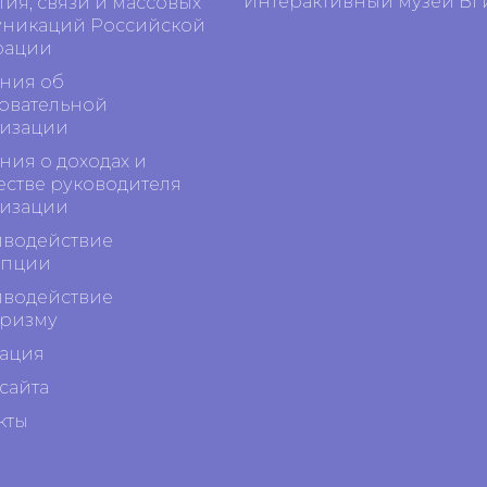
Интерактивный музей ВГ
тия, связи и массовых
никаций Российской
рации
ния об
овательной
изации
ния о доходах и
стве руководителя
изации
водействие
упции
водействие
ризму
ация
сайта
кты