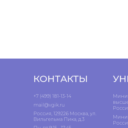
КОНТАКТЫ
УН
+7 (499) 181-13-14
Минис
высше
mail@vgik.
ru
Росси
Россия, 129226 Москва, ул.
Минис
Вильгельма Пика, д.3
Росси
Пн-пт 9:15 - 17:45