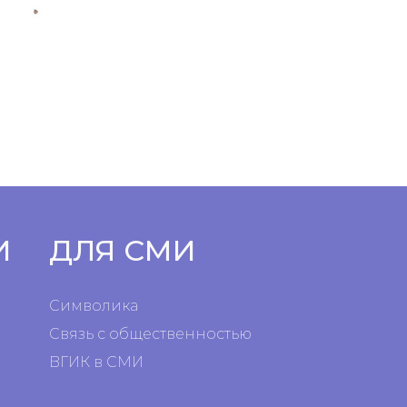
И
ДЛЯ СМИ
Символика
Связь с общественностью
ВГИК в СМИ
я