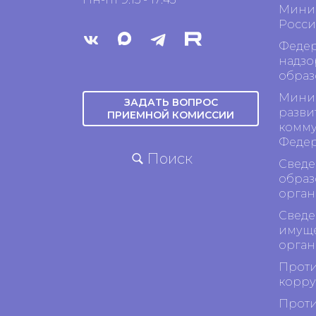
Минис
Росси
Федер
надзо
образ
Минис
ЗАДАТЬ ВОПРОС
разви
ПРИЕМНОЙ КОМИССИИ
комму
Феде
Поиск
Сведе
образ
орган
Сведе
имуще
орган
Проти
корр
Проти