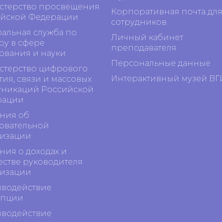
терство просвещения
Корпоративная почта дл
йской Федерации
сотрудников
альная служба по
Личный кабинет
ру в сфере
преподавателя
ования и науки
Персональные данные
терство цифрового
Интерактивный музей ВГ
тия, связи и массовых
никаций Российской
рации
ния об
овательной
изации
ния о доходах и
стве руководителя
изации
водействие
упции
водействие