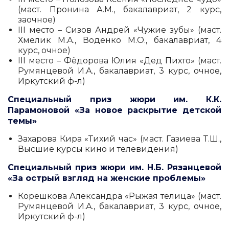
(маст. Пронина А.М., бакалавриат, 2 курс,
заочное)
III место – Сизов Андрей «Чужие зубы» (маст.
Хмелик М.А., Воденко М.О., бакалавриат, 4
курс, очное)
III место – Фёдорова Юлия «Дед Пихто» (маст.
Румянцевой И.А., бакалавриат, 3 курс, очное,
Иркутский ф-л)
Специальный приз жюри им. К.К.
Парамоновой «За новое раскрытие детской
темы»
Захарова Кира «Тихий час» (маст. Газиева Т.Ш.,
Высшие курсы кино и телевидения)
Специальный приз жюри им. Н.Б. Рязанцевой
«За острый взгляд на женские проблемы»
Корешкова Александра «Рыжая телица» (маст.
Румянцевой И.А., бакалавриат, 3 курс, очное,
Иркутский ф-л)