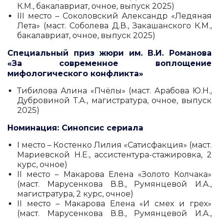
К.М., бакалавриат, очное, выпуск 2025)
III место – Соколовский Александр «Ледяная
Лета» (маст. Соболева Д.В., Закашанского К.М.,
бакалавриат, очное, выпуск 2025)
Специальный приз жюри им. В.И. Романова
«За современное воплощение
мифологического конфликта»
Тибилова Алина «Пчёлы» (маст. Арабова Ю.Н.,
Дубровиной Т.А., магистратура, очное, выпуск
2025)
Номинация: Синопсис сериала
I место – Костенко Лилия «Сатисфакция» (маст.
Мариевской Н.Е., ассистентура-стажировка, 2
курс, очное)
II место – Макарова Елена «Золото Колчака»
(маст. Марусенкова В.В., Румянцевой И.А.,
магистратура, 2 курс, очное)
II место – Макарова Елена «И смех и грех»
(маст. Марусенкова В.В., Румянцевой И.А.,