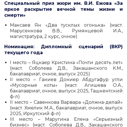
Специальный приз жюри им. В.И. Ежова «За
яркое раскрытие вечной темы жизни и
смерти»
Максаев Ян «Два тусклых огонька» (маст.
Марусенкова В.В., Румянцевой И.А.,
магистратура, 2 курс, очное)
Номинация: Дипломный сценарий (ВКР)
текущего года
I место – Яцкаер Кристина «Почти десять лет»
(маст. Соболева Д.В., Закашанского К.М.,
бакалавриат, очное, выпуск 2025)
II место – Ганиев Дониер Абдугафур угли
«Мусорные коты» (маст. Агишева О.А.,
бакалавриат, очное, выпуск 2025, Ташкентский
ф-л)
II место – Савенкова Варвара «Должна-делай»
(маст. Хмелик М.А., бакалавриат, очное, выпуск
2025, Иркутский ф-л)
III место – Маругина Елена «Серьезный
бизнес» (маст. Соболева Д.В., Закашанского