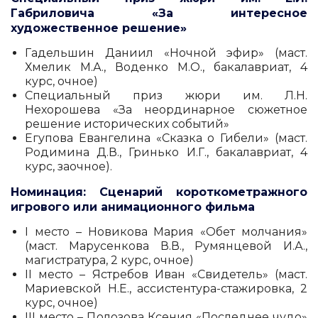
Габриловича «За интересное
художественное решение»
Гадельшин Даниил «Ночной эфир» (маст.
Хмелик М.А., Воденко М.О., бакалавриат, 4
курс, очное)
Специальный приз жюри им. Л.Н.
Нехорошева «За неординарное сюжетное
решение исторических событий»
Егупова Евангелина «Сказка о Гибели» (маст.
Родимина Д.В., Гринько И.Г., бакалавриат, 4
курс, заочное).
Номинация: Сценарий короткометражного
игрового или анимационного фильма
I место – Новикова Мария «Обет молчания»
(маст. Марусенкова В.В., Румянцевой И.А.,
магистратура, 2 курс, очное)
II место – Ястребов Иван «Свидетель» (маст.
Мариевской Н.Е., ассистентура-стажировка, 2
курс, очное)
III место – Полозова Ксения «Последнее чудо»