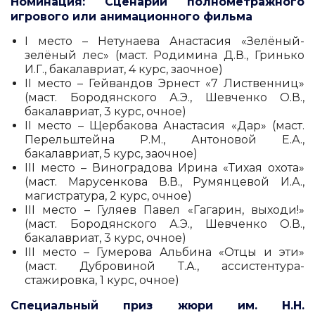
Номинация: Сценарий полнометражного
игрового или анимационного фильма
I место – Нетунаева Анастасия «Зелёный-
зелёный лес» (маст. Родимина Д.В., Гринько
И.Г., бакалавриат, 4 курс, заочное)
II место – Гейвандов Эрнест «7 Лиственниц»
(маст. Бородянского А.Э., Шевченко О.В.,
бакалавриат, 3 курс, очное)
II место – Щербакова Анастасия «Дар» (маст.
Перельштейна Р.М., Антоновой Е.А.,
бакалавриат, 5 курс, заочное)
III место – Виноградова Ирина «Тихая охота»
(маст. Марусенкова В.В., Румянцевой И.А.,
магистратура, 2 курс, очное)
III место – Гуляев Павел «Гагарин, выходи!»
(маст. Бородянского А.Э., Шевченко О.В.,
бакалавриат, 3 курс, очное)
III место – Гумерова Альбина «Отцы и эти»
(маст. Дубровиной Т.А., ассистентура-
стажировка, 1 курс, очное)
Специальный приз жюри им. Н.Н.