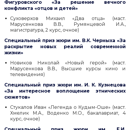
Фигуровского «За решение вечного
конфликта «отцов и детей»
Суховерхов Михаил «Два отца» (маст.
Марусенкова В.В., Румянцевой И.А.,
магистратура, 2 курс, очное)
Специальный приз жюри им. В.К. Черныха «За
раскрытие новых реалий современной
жизни»
Новиков Николай «Новый герой» (маст.
Марусенкова В.В., Высшие курсы кино и
телевидения)
Специальный приз жюри им. И. К. Кузнецова
«За интересное воплощение этнических
сюжетов»
Стукалов Иван «Легенда о Кудым-Оше» (маст.
Хмелик М.А., Воденко М.О., бакалавриат, 4
курс, очное)
Специальный приз жюри им. Е.И.