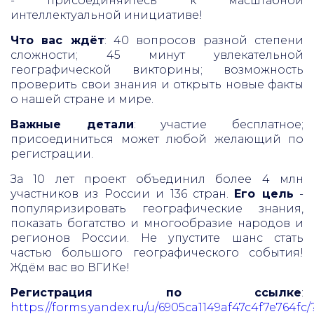
- присоединяйтесь к масштабной
интеллектуальной инициативе!
Что вас ждёт
: 40 вопросов разной степени
сложности; 45 минут увлекательной
географической викторины; возможность
проверить свои знания и открыть новые факты
о нашей стране и мире.
Важные детали
: участие бесплатное;
присоединиться может любой желающий по
регистрации.
За 10 лет проект объединил более 4 млн
участников из России и 136 стран.
Его цель
-
популяризировать географические знания,
показать богатство и многообразие народов и
регионов России. Не упустите шанс стать
частью большого географического события!
Ждём вас во ВГИКе!
Регистрация по ссылке
:
https://forms.yandex.ru/u/6905ca1149af47c4f7e764fc/