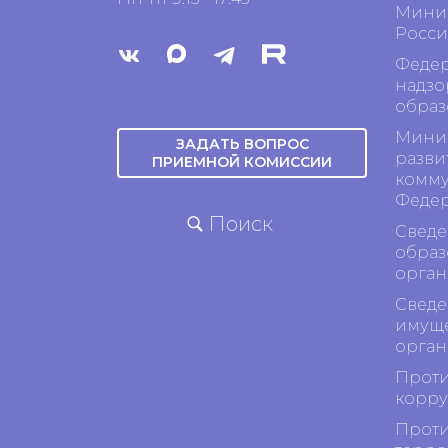
Минис
Росси
Федер
надзо
образ
Минис
ЗАДАТЬ ВОПРОС
разви
ПРИЕМНОЙ КОМИССИИ
комму
Феде
Поиск
Сведе
образ
орган
Сведе
имуще
орган
Проти
корр
Проти