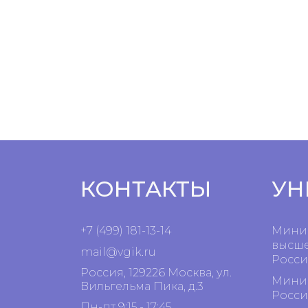
КОНТАКТЫ
УН
+7 (499) 181-13-14
Минис
высше
mail@vgik.
ru
Росси
Россия, 129226 Москва, ул.
Минис
Вильгельма Пика, д.3
Росси
Пн-пт 9:15 - 17:45