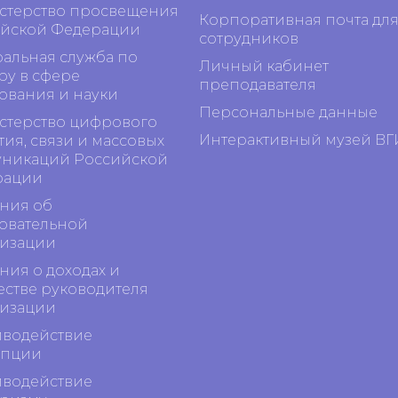
терство просвещения
Корпоративная почта дл
йской Федерации
сотрудников
альная служба по
Личный кабинет
ру в сфере
преподавателя
ования и науки
Персональные данные
терство цифрового
Интерактивный музей ВГ
тия, связи и массовых
никаций Российской
рации
ния об
овательной
изации
ния о доходах и
стве руководителя
изации
водействие
упции
водействие