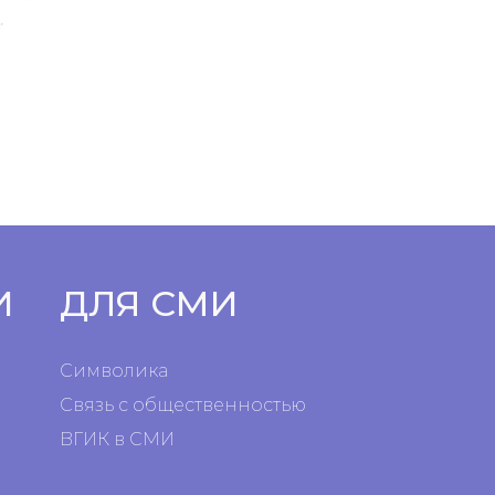
И
ДЛЯ СМИ
Символика
Связь с общественностью
ВГИК в СМИ
я