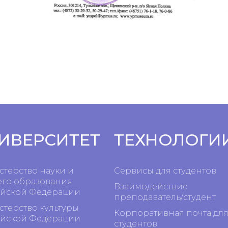
ИВЕРСИТЕТ
ТЕХНОЛОГИ
терство науки и
Сервисы для студентов
го образования
Взаимодействие
йской Федерации
преподаватель/студент
терство культуры
Корпоративная почта дл
йской Федерации
студентов