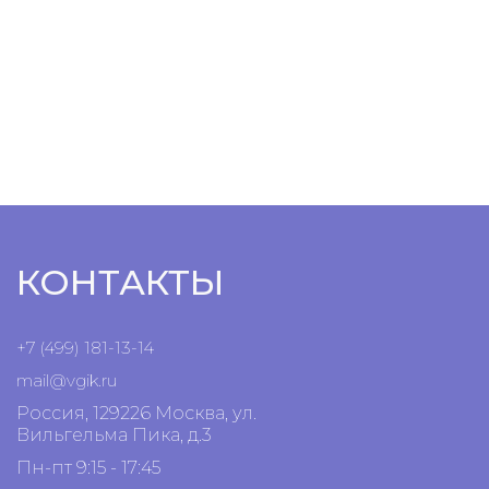
КОНТАКТЫ
+7 (499) 181-13-14
mail@vgik.
ru
Россия, 129226 Москва, ул.
Вильгельма Пика, д.3
Пн-пт 9:15 - 17:45