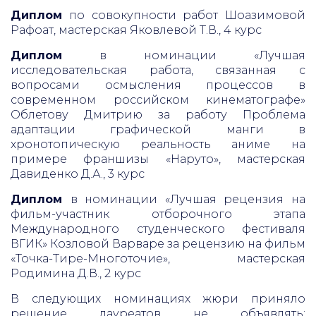
Диплом
по совокупности работ Шоазимовой
Рафоат, мастерская Яковлевой Т.В., 4 курс
Диплом
в номинации «Лучшая
исследовательская работа, связанная с
вопросами осмысления процессов в
современном российском кинематографе»
Облетову Дмитрию за работу Проблема
адаптации графической манги в
хронотопическую реальность аниме на
примере франшизы «Наруто», мастерская
Давиденко Д.А., 3 курс
Диплом
в номинации «Лучшая рецензия на
фильм-участник отборочного этапа
Международного студенческого фестиваля
ВГИК» Козловой Варваре за рецензию на фильм
«Точка-Тире-Многоточие», мастерская
Родимина Д.В., 2 курс
В следующих номинациях жюри приняло
решение лауреатов не объявлять: