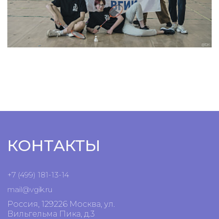
КОНТАКТЫ
+7 (499) 181-13-14
mail@vgik.
ru
Россия, 129226 Москва, ул.
Вильгельма Пика, д.3