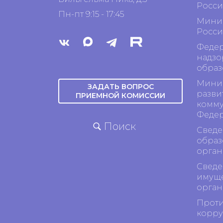
Росси
Пн-пт 9:15 - 17:45
Минис
Росси
Федер
надзо
образ
Минис
ЗАДАТЬ ВОПРОС
разви
ПРИЕМНОЙ КОМИССИИ
комму
Феде
Поиск
Сведе
образ
орган
Сведе
имуще
орган
Проти
корр