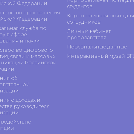
Корпоративная почта дл
йской Федерации
студентов
терство просвещения
Корпоративная почта дл
йской Федерации
сотрудников
альная служба по
Личный кабинет
ру в сфере
преподавателя
ования и науки
Персональные данные
терство цифрового
Интерактивный музей ВГ
тия, связи и массовых
никаций Российской
рации
ния об
овательной
изации
ния о доходах и
стве руководителя
изации
водействие
упции