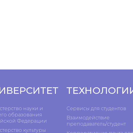
ИВЕРСИТЕТ
ТЕХНОЛОГИ
терство науки и
Сервисы для студентов
го образования
Взаимодействие
йской Федерации
преподаватель/студент
терство культуры