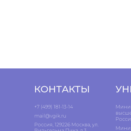
КОНТАКТЫ
УН
+7 (499) 181-13-14
Минис
высше
mail@vgik.
ru
Росси
Россия, 129226 Москва, ул.
Минис
Вильгельма Пика, д.3