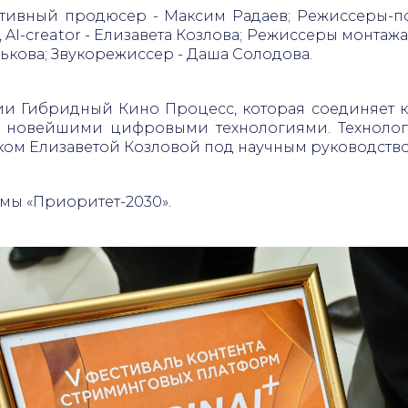
еативный продюсер - Максим Радаев; Режиссеры-п
I-creator - Елизавета Козлова; Режиссеры монтажа
ькова; Звукорежиссер - Даша Солодова.
ии Гибридный Кино Процесс, которая соединяет
с новейшими цифровыми технологиями. Техноло
ом Елизаветой Козловой под научным руководств
мы «Приоритет-2030».