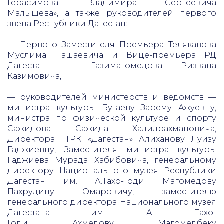
Герасимова Владимира Сергеевича
Малышева», а также руководителей первого
звена Республики Дагестан:
— Первого Заместителя Премьера Телякавова
Муслима Пашаевича и Вице-премьера РД
Дагестан — Газимагомедова Ризвана
Казимовича,
— руководителей министерств и ведомств —
министра культуры Бутаеву Зарему Ажуевну,
министра по физической культуре и спорту
Сажидова Сажида Халилрахмановича,
Директора ГТРК «Дагестан» Алиханову Луизу
Гаджиевну, Заместителя министра культуры
Гаджиева Мурада Хабибовича, генеральному
директору Национального музея Республики
Дагестан им. А.Тахо-Годи Магомедову
Пахрудину Омаровичу, заместителю
генерального директора Национального музея
Дагестана им. А. Тахо-
Годи Ахмедову Магомедбеку