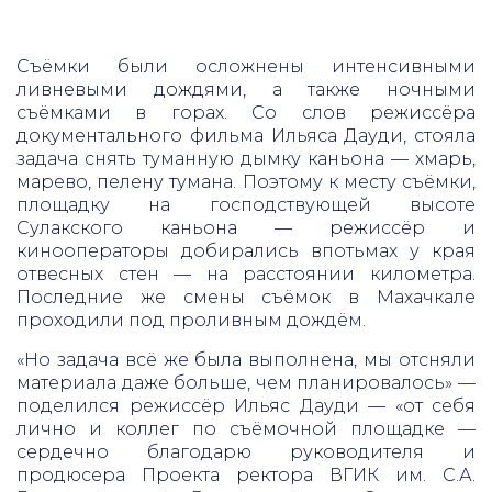
Съёмки были осложнены интенсивными
ливневыми дождями, а также ночными
съёмками в горах. Со слов режиссёра
документального фильма Ильяса Дауди, стояла
задача снять туманную дымку каньона — хмарь,
марево, пелену тумана. Поэтому к месту съёмки,
площадку на господствующей высоте
Сулакского каньона — режиссёр и
кинооператоры добирались впотьмах у края
отвесных стен — на расстоянии километра.
Последние же смены съёмок в Махачкале
проходили под проливным дождём.
«Но задача всё же была выполнена, мы отсняли
материала даже больше, чем планировалось» —
поделился режиссёр Ильяс Дауди — «от себя
лично и коллег по съёмочной площадке —
сердечно благодарю руководителя и
продюсера Проекта ректора ВГИК им. С.А.