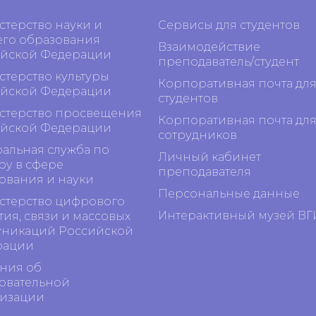
терство науки и
Сервисы для студентов
го образования
Взаимодействие
йской Федерации
преподаватель/студент
терство культуры
Корпоративная почта дл
йской Федерации
студентов
терство просвещения
Корпоративная почта дл
йской Федерации
сотрудников
альная служба по
Личный кабинет
ру в сфере
преподавателя
ования и науки
Персональные данные
терство цифрового
Интерактивный музей ВГ
тия, связи и массовых
никаций Российской
рации
ния об
овательной
изации