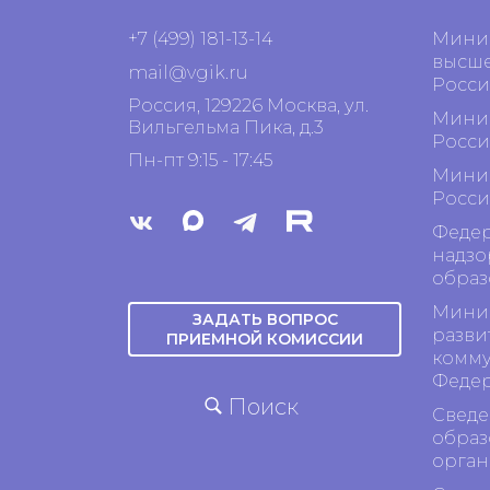
+7 (499) 181-13-14
Минис
высше
mail@vgik.
ru
Росси
Россия, 129226 Москва, ул.
Минис
Вильгельма Пика, д.3
Росси
Пн-пт 9:15 - 17:45
Минис
Росси
Федер
надзо
образ
Минис
ЗАДАТЬ ВОПРОС
разви
ПРИЕМНОЙ КОМИССИИ
комму
Феде
Поиск
Сведе
образ
орган