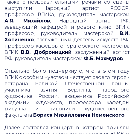
Также с поздравительными речами со сцены
выступили Народный артист РСФСР,
профессор ВГИКа, руководитель мастерской
А.Я. Михайлов
; Народный артист РФ,
заведующий кафедрой игрового кино ВГИК,
профессор, руководитель мастерской
В.И.
Хотиненко
; заслуженный деятель искусств РФ,
профессор кафедры операторского мастерства
ВГИК
В.В. Доброницкий
; заслуженный артист
РФ, руководитель мастерской
Ф.Б. Махмудов
.
Отдельно было подчеркнуто, что в этом году
ВГИК с особым чувством чествует своего героя -
ветерана Великой Отечественной войны,
участника взятия Берлина, народного
художника России, академика Российской
академии художеств, профессора кафедры
рисунка и живописи художественного
факультета
Бориса Михайловича Неменского
.
Далее состоялся концерт, в котором приняли
участие студенты актёрских мастерских ВГИК и